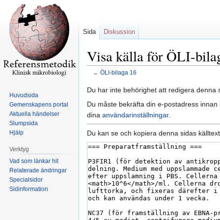
Sida
Diskussion
Visa källa för ÖLI-bila
←
ÖLI-bilaga 16
Hoppa
Hoppa
Du har inte behörighet att redigera denna s
Huvudsida
till
till
Du måste bekräfta din e-postadress innan d
Gemenskapens portal
navigering
sök
Aktuella händelser
dina
användarinställningar
.
Slumpsida
Du kan se och kopiera denna sidas källtext
Hjälp
Verktyg
Vad som länkar hit
Relaterade ändringar
Specialsidor
Sidinformation