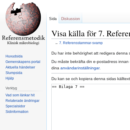
Sida
Diskussion
Visa källa för 7. Refe
←
7. Referensstammar-svamp
Hoppa
Hoppa
Du har inte behörighet att redigera denna s
Huvudsida
till
till
Du måste bekräfta din e-postadress innan d
Gemenskapens portal
navigering
sök
Aktuella händelser
dina
användarinställningar
.
Slumpsida
Du kan se och kopiera denna sidas källtext
Hjälp
Verktyg
Vad som länkar hit
Relaterade ändringar
Specialsidor
Sidinformation