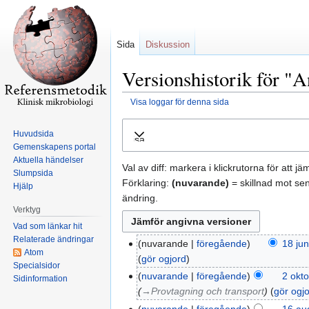
Sida
Diskussion
Versionshistorik för "A
Visa loggar för denna sida
Hoppa
Hoppa
Huvudsida
Visa
till
till
Gemenskapens portal
navigering
sök
Aktuella händelser
Val av diff: markera i klickrutorna för att j
Slumpsida
Förklaring:
(nuvarande)
= skillnad mot se
Hjälp
ändring.
Verktyg
Vad som länkar hit
Relaterade ändringar
nuvarande
föregående
18 jun
Atom
gör ogjord
Specialsidor
nuvarande
föregående
2 okto
Sidinformation
→‎Provtagning och transport
gör ogj
nuvarande
föregående
16 aug