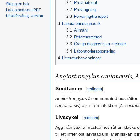
2.1
Provmaterial
Skapa en bok
2.2
Provtagning
Ladda ned som PDF
Utskriftsvänlig version
2.3
Förvaring/transport
3
Laboratoriediagnostik
3.1
Allmänt
3.2
Referensmetod
3.3
Övriga diagnostiska metoder
3.4
Laboratorierapportering
4
Litteraturhänvisningar
Angiostrongylus cantonensis, A.
Smittämne
[
redigera
]
Angiostrongylus
är en nematod hos råttor. S
cantonensis
) eller tarminfektion (
A. costari
Livscykel
[
redigera
]
Ägg från vuxna maskar hos råttan kläcks o
till ett infektiöst larvstadium. Människan bli