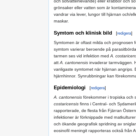
och sötvattenlevande) eller krabbor och söt
grönsaker eller vatten som är kontaminer
vandrar via lever, lungor till hjärnan och/el
maskar.
Symtom och klinisk bild
[
redigera
]
Symtomen är oftast milda och prognosen fö
symtom varierar beroende på parasitbörda. 
tarmen ses vid infektion med
A. costaricen
att
A. cantonensis
invaderar tarmväggen. 
vanligaste symtomet när hjärnan angrips. Bl
hjärnhinnor. Synrubbningar kan förekomma
Epidemiologi
[
redigera
]
A. cantonensis
förekommer i tropiska och su
costaricensis
finns i Central- och Sydamerik
rapporterade, de flesta från Fjärran Öster
infektioner är förknippade med matkulturer 
och ökande geografisk spridning av snigla
eosinofil meningit rapporteras också från 