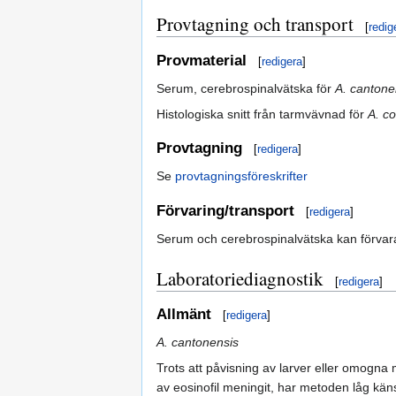
Provtagning och transport
[
redig
Provmaterial
[
redigera
]
Serum, cerebrospinalvätska för
A. cantone
Histologiska snitt från tarmvävnad för
A. co
Provtagning
[
redigera
]
Se
provtagningsföreskrifter
Förvaring/transport
[
redigera
]
Serum och cerebrospinalvätska kan förvara
Laboratoriediagnostik
[
redigera
]
Allmänt
[
redigera
]
A. cantonensis
Trots att påvisning av larver eller omogna 
av eosinofil meningit, har metoden låg käns