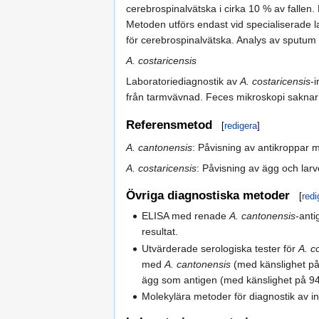
cerebrospinalvätska i cirka 10 % av fallen.
Metoden utförs endast vid specialiserade lab
för cerebrospinalvätska. Analys av sputum 
A. costaricensis
Laboratoriediagnostik av
A. costaricensis
-
från tarmvävnad. Feces mikroskopi saknar
Referensmetod
[
redigera
]
A. cantonensis
: Påvisning av antikroppar
A. costaricensis
: Påvisning av ägg och larve
Övriga diagnostiska metoder
[
redi
ELISA med renade
A. cantonensis
-ant
resultat.
Utvärderade serologiska tester för
A. c
med
A. cantonensis
(med känslighet på
ägg som antigen (med känslighet på 94 
Molekylära metoder för diagnostik av 