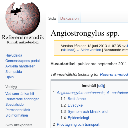
Sida
Diskussion
Angiostrongylus spp.
Version från den 18 juni 2013 kl. 07.35 av
J
(
skillnad
)
← Äldre version
| Nuvarande versi
Huvudsida
Gemenskapens portal
Hoppa
Hoppa
Huvudartikel
, publicerad september 2011
Aktuella händelser
till
till
Slumpsida
Till innehållsförteckning för
Referensmetodi
navigering
sök
Hjälp
Innehåll
Verktyg
1
Angiostrongylus cantonensis, A. costarice
Vad som länkar hit
1.1
Smittämne
Relaterade ändringar
Specialsidor
1.2
Livscykel
Permanent länk
1.3
Symtom och klinisk bild
Sidinformation
1.4
Epidemiologi
2
Provtagning och transport
Skriv ut/exportera