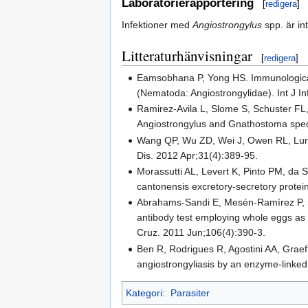
Laboratorierapportering
[
redigera
]
Infektioner med
Angiostrongylus
spp. är in
Litteraturhänvisningar
[
redigera
]
Eamsobhana P, Yong HS. Immunological 
(Nematoda: Angiostrongylidae). Int J In
Ramirez-Avila L, Slome S, Schuster FL,
Angiostrongylus and Gnathostoma specie
Wang QP, Wu ZD, Wei J, Owen RL, Lun Z
Dis. 2012 Apr;31(4):389-95.
Morassutti AL, Levert K, Pinto PM, da Si
cantonensis excretory-secretory protein
Abrahams-Sandi E, Mesén-Ramírez P, 
antibody test employing whole eggs as 
Cruz. 2011 Jun;106(4):390-3.
Ben R, Rodrigues R, Agostini AA, Graef
angiostrongyliasis by an enzyme-link
Kategori
:
Parasiter