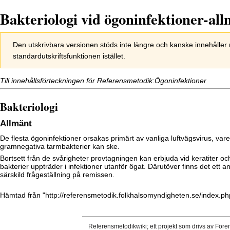
Bakteriologi vid ögoninfektioner-al
Hoppa
Hoppa
Den utskrivbara versionen stöds inte längre och kanske innehålle
till
till
standardutskriftsfunktionen istället.
navigering
sök
Till innehållsförteckningen för
Referensmetodik:Ögoninfektioner
Bakteriologi
Allmänt
De flesta ögoninfektioner orsakas primärt av vanliga luftvägsvirus, va
gramnegativa tarmbakterier kan ske.
Bortsett från de svårigheter provtagningen kan erbjuda vid keratiter o
bakterier uppträder i infektioner utanför ögat. Därutöver finns det ett
särskild frågeställning på remissen.
Hämtad från "
http://referensmetodik.folkhalsomyndigheten.se/index.ph
Referensmetodikwiki; ett projekt som drivs av Före