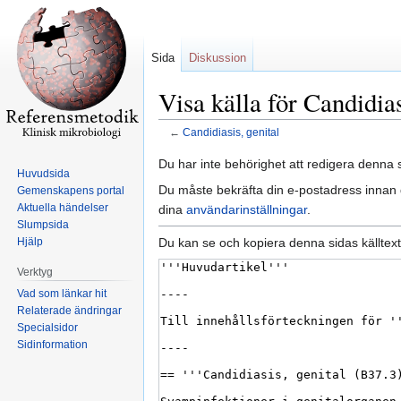
Sida
Diskussion
Visa källa för Candidias
←
Candidiasis, genital
Hoppa
Hoppa
Du har inte behörighet att redigera denna s
Huvudsida
till
till
Du måste bekräfta din e-postadress innan d
Gemenskapens portal
navigering
sök
Aktuella händelser
dina
användarinställningar
.
Slumpsida
Du kan se och kopiera denna sidas källtext
Hjälp
Verktyg
Vad som länkar hit
Relaterade ändringar
Specialsidor
Sidinformation