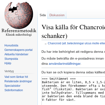
Sida
Diskussion
Visa källa för Chancroi
schanker)
←
Chancroid (alt. beteckningar ulcus molle ell
Huvudsida
Gemenskapens portal
Hoppa
Hoppa
Du har inte behörighet att redigera denna s
Aktuella händelser
till
till
Du måste bekräfta din e-postadress innan d
Slumpsida
navigering
sök
dina
användarinställningar
.
Hjälp
Verktyg
Du kan se och kopiera denna sidas källtext
Vad som länkar hit
Relaterade ändringar
Specialsidor
Sidinformation