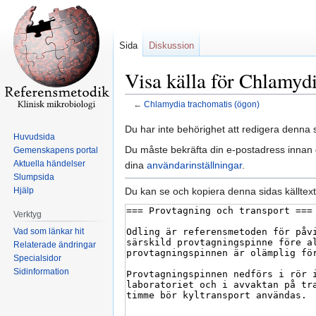
Sida
Diskussion
Visa källa för Chlamyd
←
Chlamydia trachomatis (ögon)
Hoppa
Hoppa
Du har inte behörighet att redigera denna s
Huvudsida
till
till
Du måste bekräfta din e-postadress innan d
Gemenskapens portal
navigering
sök
Aktuella händelser
dina
användarinställningar
.
Slumpsida
Du kan se och kopiera denna sidas källtext
Hjälp
Verktyg
Vad som länkar hit
Relaterade ändringar
Specialsidor
Sidinformation