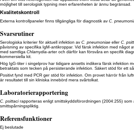
möjlighet till serologisk typning men erfarenheten är ännu begränsad.
Kvalitetskontroll
Externa kontrollpaneler finns tillgängliga för diagnostik av
C. pneumoni
Svarsrutiner
Serologiska kriterier för aktuell infektion av
C. pneumoniae
eller
C. psit
påvisning av specifika IgM-antikroppar. Vid färsk infektion med något
med samtliga
Chlamydia
-arter och därför kan försvåra en specifik di
kommersiella kit.
Hög IgG-titer i singelprov har tidigare ansetts indikera färsk infektion me
betraktats som tecken på persisterande infektion. Säkert stöd för ett s
Positivt fynd med PCR ger stöd för infektion. Om provet härrör från lu
är resultatet till sin kliniska innebörd mera svårtolkat.
Laboratorierapportering
C. psittaci
rapporteras enligt smittskyddsförordningen (2004:255) som a
smittspårningspliktig.
Referensfunktioner
Ej beslutade