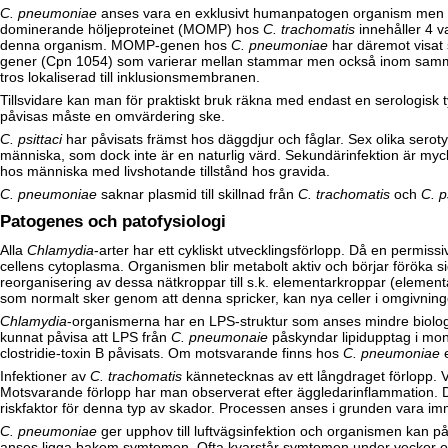
C. pneumoniae
anses vara en exklusivt humanpatogen organism men my
dominerande höljeproteinet (MOMP) hos
C. trachomatis
innehåller 4 v
denna organism. MOMP-genen hos
C. pneumoniae
har däremot visat 
gener (Cpn 1054) som varierar mellan stammar men också inom samma s
tros lokaliserad till inklusionsmembranen.
Tillsvidare kan man för praktiskt bruk räkna med endast en serologis
påvisas måste en omvärdering ske.
C. psittaci
har påvisats främst hos däggdjur och fåglar. Sex olika serotyper
människa, som dock inte är en naturlig värd. Sekundärinfektion är myck
hos människa med livshotande tillstånd hos gravida.
C. pneumoniae
saknar plasmid till skillnad från
C. trachomatis
och
C. p
Patogenes och patofysiologi
Alla
Chlamydia
-arter har ett cykliskt utvecklingsförlopp. Då en permissi
cellens cytoplasma. Organismen blir metabolt aktiv och börjar föröka sig
reorganisering av dessa nätkroppar till s.k. elementarkroppar (elementa
som normalt sker genom att denna spricker, kan nya celler i omgivningen
Chlamydia
-organismerna har en LPS-struktur som anses mindre biologi
kunnat påvisa att LPS från
C. pneumonaie
påskyndar lipidupptag i mon
clostridie-toxin B påvisats. Om motsvarande finns hos
C. pneumoniae
e
Infektioner av
C. trachomatis
kännetecknas av ett långdraget förlopp. V
Motsvarande förlopp har man observerat efter äggledarinflammation. De
riskfaktor för denna typ av skador. Processen anses i grunden vara i
C. pneumoniae
ger upphov till luftvägsinfektion och organismen kan påv
anses ligga bakom symtomen. Ofta kvarstår symtomen under veckor och i