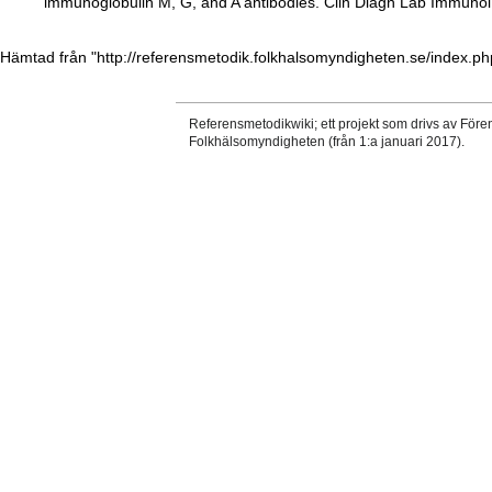
immunoglobulin M, G, and A antibodies. Clin Diagn Lab Immunol
Hämtad från "
http://referensmetodik.folkhalsomyndigheten.se/index.p
Referensmetodikwiki; ett projekt som drivs av Före
Folkhälsomyndigheten (från 1:a januari 2017).