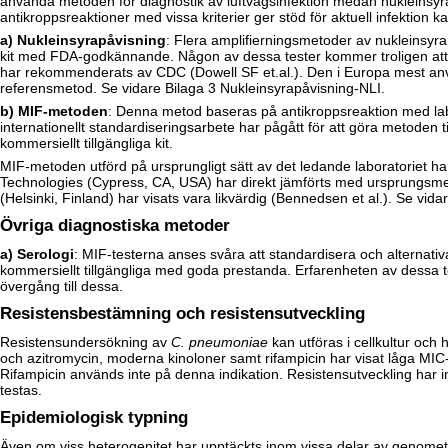
använda metoden för diagnostik av luftvägsinfektion medan nukleinsyrap
antikroppsreaktioner med vissa kriterier ger stöd för aktuell infektion 
a) Nukleinsyrapåvisning
: Flera amplifierningsmetoder av nukleinsyra
kit med FDA-godkännande. Någon av dessa tester kommer troligen att 
har rekommenderats av CDC (Dowell SF et.al.). Den i Europa mest anvä
referensmetod. Se vidare
Bilaga 3 Nukleinsyrapåvisning-NLI
.
b) MIF-metoden
: Denna metod baseras på antikroppsreaktion med l
internationellt standardiseringsarbete har pågått för att göra metoden ti
kommersiellt tillgängliga kit.
MIF-metoden utförd på ursprungligt sätt av det ledande laboratoriet har
Technologies (Cypress, CA, USA) har direkt jämförts med ursprungs
(Helsinki, Finland) har visats vara likvärdig (Bennedsen et al.). Se vida
Övriga diagnostiska metoder
a) Serologi
: MIF-testerna anses svåra att standardisera och alternativ
kommersiellt tillgängliga med goda prestanda. Erfarenheten av dessa
övergång till dessa.
Resistensbestämning och resistensutveckling
Resistensundersökning av
C. pneumoniae
kan utföras i cellkultur och 
och azitromycin, moderna kinoloner samt rifampicin har visat låga MIC-
Rifampicin används inte på denna indikation. Resistensutveckling har in
testas.
Epidemiologisk typning
Även om viss heterogenitet har upptäckts inom vissa delar av genomet