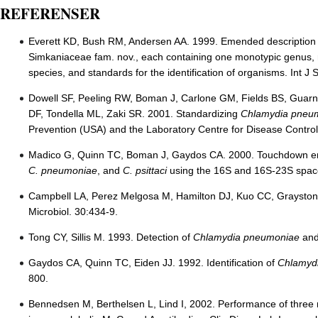
REFERENSER
Everett KD, Bush RM, Andersen AA. 1999. Emended description 
Simkaniaceae fam. nov., each containing one monotypic genus, 
species, and standards for the identification of organisms. Int J 
Dowell SF, Peeling RW, Boman J, Carlone GM, Fields BS, Gua
DF, Tondella ML, Zaki SR. 2001. Standardizing
Chlamydia pneu
Prevention (USA) and the Laboratory Centre for Disease Control 
Madico G, Quinn TC, Boman J, Gaydos CA. 2000. Touchdown enzy
C. pneumoniae
, and
C. psittaci
using the 16S and 16S-23S space
Campbell LA, Perez Melgosa M, Hamilton DJ, Kuo CC, Grayston 
Microbiol. 30:434-9.
Tong CY, Sillis M. 1993. Detection of
Chlamydia pneumoniae
an
Gaydos CA, Quinn TC, Eiden JJ. 1992. Identification of
Chlamyd
800.
Bennedsen M, Berthelsen L, Lind I, 2002. Performance of three