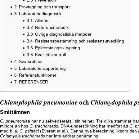
1.5
Prevention
2
Provtagning och transport
3
Laboratoriediagnostik
3.1
Allmänt
3.2
Referensmetodik
3.3
Övriga diagnostiska metoder
3.4
Resistensbestämning och resistensutveckling
3.5
Epidemiologisk typning
3.6
Kvalitetskontroll
4
Svarsrutiner
5
Laboratorierapportering
6
Referensfunktioner
7
REFERENSER
Chlamydophila pneumoniae
och
Chlamydophila ps
Smittämnen
C. pneumoniae
har nu sekvenserats i sin helhet. Tre olika stammar ha
mindre än hos
C. trachomatis
. DNA-undersökning har medfört att
C. p
med bl.a.
C. psittaci
(Everett et al.). Denna nya beteckning liksom den 
Chlamydia trachomatis
har inte ändrat benämning.