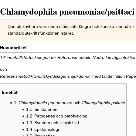
Chlamydophila pneumoniae/psittaci
Hoppa
Hoppa
Den utskrivbara versionen stöds inte längre och kanske innehålle
till
till
standardutskriftsfunktionen istället.
navigering
sök
Huvudartikel
Till innehållsförteckningen för
Referensmetodik: Nedre luftvägsinfektio
och
Referensmetodik:Smittskyddslagens sjukdomar
med falldefinition
Pape
Innehåll
1
Chlamydophila pneumoniae
och
Chlamydophila psittaci
1.1
Smittämnen
1.2
Patogenes och patofysiologi
1.3
Symtom och klinisk bild
1.4
Epidemiologi