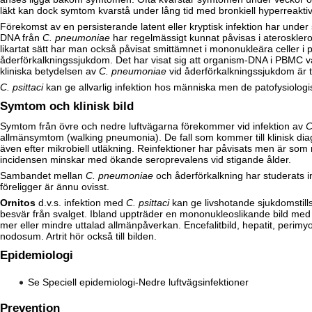
läkt kan dock symtom kvarstå under lång tid med bronkiell hyperreaktivi
Förekomst av en persisterande latent eller kryptisk infektion har under
DNA från
C. pneumoniae
har regelmässigt kunnat påvisas i aterosklero
likartat sätt har man också påvisat smittämnet i mononukleära celler i
åderförkalkningssjukdom. Det har visat sig att organism-DNA i PBMC va
kliniska betydelsen av
C. pneumoniae
vid åderförkalkningssjukdom är ti
C. psittaci
kan ge allvarlig infektion hos människa men de patofysiolo
Symtom och klinisk bild
Symtom från övre och nedre luftvägarna förekommer vid infektion av
C
allmänsymtom (walking pneumonia). De fall som kommer till klinisk d
även efter mikrobiell utläkning. Reinfektioner har påvisats men är so
incidensen minskar med ökande seroprevalens vid stigande ålder.
Sambandet mellan
C. pneumoniae
och åderförkalkning har studerats i
föreligger är ännu ovisst.
Ornitos
d.v.s. infektion med
C. psittaci
kan ge livshotande sjukdomstill
besvär från svalget. Ibland uppträder en mononukleoslikande bild med 
mer eller mindre uttalad allmänpåverkan. Encefalitbild, hepatit, perim
nodosum. Artrit hör också till bilden.
Epidemiologi
Se
Speciell epidemiologi-Nedre luftvägsinfektioner
Prevention