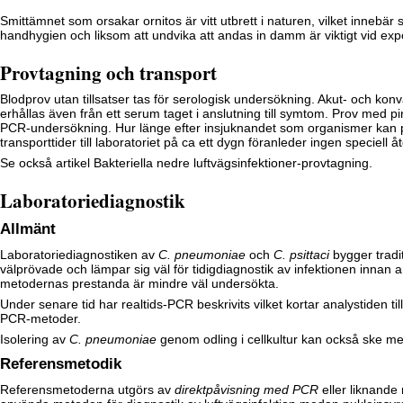
Smittämnet som orsakar ornitos är vitt utbrett i naturen, vilket innebär
handhygien och liksom att undvika att andas in damm är viktigt vid exposit
Provtagning och transport
Blodprov utan tillsatser tas för serologisk undersökning. Akut- och ko
erhållas även från ett serum taget i anslutning till symtom. Prov med p
PCR-undersökning. Hur länge efter insjuknandet som organismer kan på
transporttider till laboratoriet på ca ett dygn föranleder ingen speciell å
Se också artikel
Bakteriella nedre luftvägsinfektioner-provtagning
.
Laboratoriediagnostik
Allmänt
Laboratoriediagnostiken av
C. pneumoniae
och
C. psittaci
bygger tradi
välprövade och lämpar sig väl för tidigdiagnostik av infektionen innan
metodernas prestanda är mindre väl undersökta.
Under senare tid har realtids-PCR beskrivits vilket kortar analystiden t
PCR-metoder.
Isolering av
C. pneumoniae
genom odling i cellkultur kan också ske m
Referensmetodik
Referensmetoderna utgörs av
direktpåvisning med PCR
eller liknand