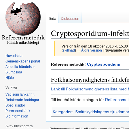
Sida
Diskussion
Cryptosporidium-infek
Version från den 18 oktober 2016 kl. 15.30
(
skillnad
)
← Äldre version
| Nuvarande versi
Huvudsida
Gemenskapens portal
Hoppa
Hoppa
Referensmetodik:
Cryptosporidium
Aktuella händelser
till
till
Slumpsida
navigering
sök
Folkhälsomyndighetens falldefi
Hjälp
Verktyg
Länk till Folkhälsomyndighetens lista med f
Vad som länkar hit
Till innehållsförteckningen för
Referensmet
Relaterade ändringar
Specialsidor
Permanent länk
Kategorier
:
Smittskyddslagens sjukdoma
Sidinformation
Skriv ut/exportera
Referensmetodikwiki; ett projekt som drivs av Före