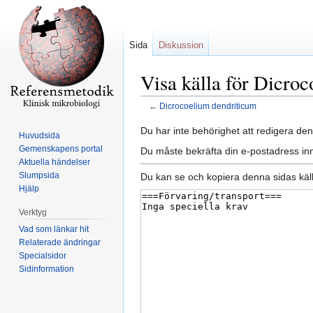
Sida
Diskussion
Visa källa för Dicro
←
Dicrocoelium dendriticum
Hoppa
Hoppa
Du har inte behörighet att redigera den
Huvudsida
till
till
Gemenskapens portal
Du måste bekräfta din e-postadress inn
navigering
sök
Aktuella händelser
Slumpsida
Du kan se och kopiera denna sidas käll
Hjälp
Verktyg
Vad som länkar hit
Relaterade ändringar
Specialsidor
Sidinformation