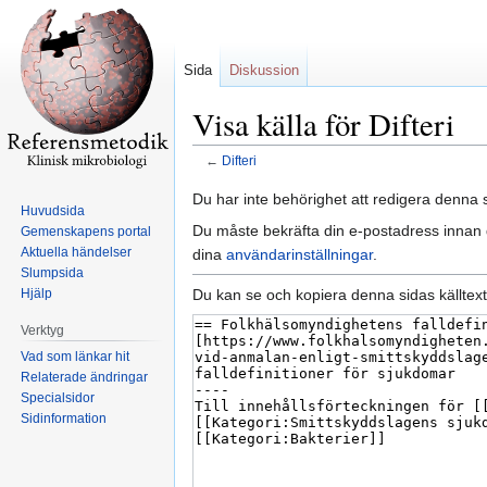
Sida
Diskussion
Visa källa för Difteri
←
Difteri
Hoppa
Hoppa
Du har inte behörighet att redigera denna s
Huvudsida
till
till
Du måste bekräfta din e-postadress innan d
Gemenskapens portal
navigering
sök
Aktuella händelser
dina
användarinställningar
.
Slumpsida
Du kan se och kopiera denna sidas källtext
Hjälp
Verktyg
Vad som länkar hit
Relaterade ändringar
Specialsidor
Sidinformation