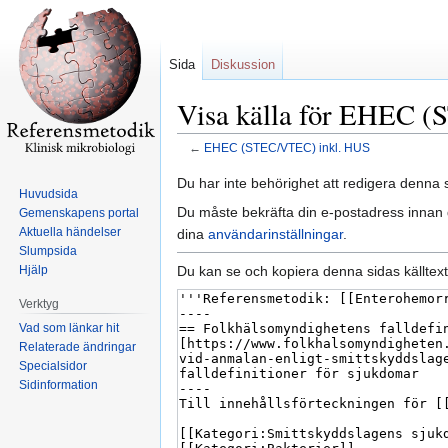
Sida
Diskussion
Visa källa för EHEC 
←
EHEC (STEC/VTEC) inkl. HUS
Hoppa
Hoppa
Du har inte behörighet att redigera denna s
Huvudsida
till
till
Du måste bekräfta din e-postadress innan d
Gemenskapens portal
navigering
sök
Aktuella händelser
dina
användarinställningar
.
Slumpsida
Du kan se och kopiera denna sidas källtext
Hjälp
Verktyg
Vad som länkar hit
Relaterade ändringar
Specialsidor
Sidinformation