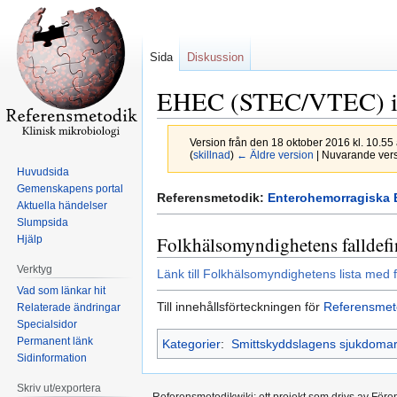
Sida
Diskussion
EHEC (STEC/VTEC) i
Version från den 18 oktober 2016 kl. 10.55
(
skillnad
)
← Äldre version
| Nuvarande versi
Huvudsida
Gemenskapens portal
Hoppa
Hoppa
Referensmetodik:
Enterohemorragiska E
Aktuella händelser
till
till
Slumpsida
navigering
sök
Folkhälsomyndighetens falldefi
Hjälp
Verktyg
Länk till Folkhälsomyndighetens lista med f
Vad som länkar hit
Till innehållsförteckningen för
Referensmet
Relaterade ändringar
Specialsidor
Permanent länk
Kategorier
:
Smittskyddslagens sjukdoma
Sidinformation
Skriv ut/exportera
Referensmetodikwiki; ett projekt som drivs av Före