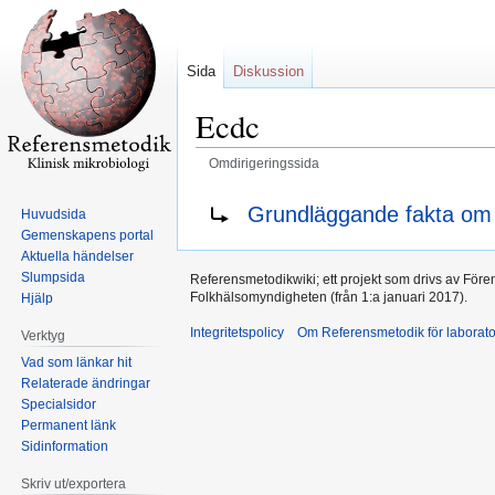
Sida
Diskussion
Ecdc
Omdirigeringssida
Hoppa
Hoppa
Omdirigering till:
Grundläggande fakta o
Huvudsida
till
till
Gemenskapens portal
navigering
sök
Aktuella händelser
Slumpsida
Referensmetodikwiki; ett projekt som drivs av Före
Folkhälsomyndigheten (från 1:a januari 2017).
Hjälp
Integritetspolicy
Om Referensmetodik för laborato
Verktyg
Vad som länkar hit
Relaterade ändringar
Specialsidor
Permanent länk
Sidinformation
Skriv ut/exportera