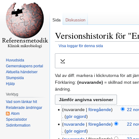
Sida
Diskussion
Versionshistorik för "E
Visa loggar för denna sida
Hoppa
Hoppa
Huvudsida
Visa
till
till
Gemenskapens portal
navigering
sök
Aktuella händelser
Val av diff: markera i klickrutorna för att j
Slumpsida
Förklaring:
(nuvarande)
= skillnad mot se
Hjälp
ändring.
Verktyg
Vad som länkar hit
Relaterade ändringar
nuvarande
föregående
22 no
Atom
gör ogjord
Specialsidor
nuvarande
föregående
22 no
Sidinformation
gör ogjord
nuvarande
föregående
22 no