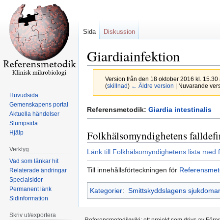
Sida
Diskussion
Giardiainfektion
Version från den 18 oktober 2016 kl. 15.30
(
skillnad
)
← Äldre version
| Nuvarande versi
Huvudsida
Gemenskapens portal
Hoppa
Hoppa
Referensmetodik:
Giardia intestinalis
Aktuella händelser
till
till
Slumpsida
navigering
sök
Folkhälsomyndighetens falldefi
Hjälp
Verktyg
Länk till Folkhälsomyndighetens lista med f
Vad som länkar hit
Till innehållsförteckningen för
Referensmet
Relaterade ändringar
Specialsidor
Permanent länk
Kategorier
:
Smittskyddslagens sjukdoma
Sidinformation
Skriv ut/exportera
Referensmetodikwiki; ett projekt som drivs av Före