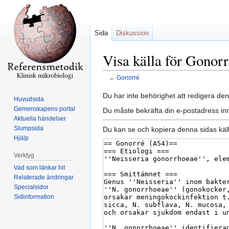
Sida
Diskussion
Visa källa för Gonor
←
Gonorré
Hoppa
Hoppa
Du har inte behörighet att redigera den
Huvudsida
till
till
Gemenskapens portal
Du måste bekräfta din e-postadress inn
navigering
sök
Aktuella händelser
Slumpsida
Du kan se och kopiera denna sidas käll
Hjälp
Verktyg
Vad som länkar hit
Relaterade ändringar
Specialsidor
Sidinformation