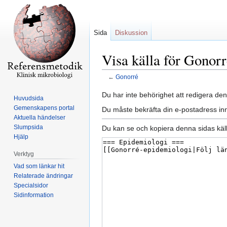
Sida
Diskussion
Visa källa för Gonor
←
Gonorré
Hoppa
Hoppa
Du har inte behörighet att redigera den
Huvudsida
till
till
Gemenskapens portal
Du måste bekräfta din e-postadress inn
navigering
sök
Aktuella händelser
Slumpsida
Du kan se och kopiera denna sidas käll
Hjälp
Verktyg
Vad som länkar hit
Relaterade ändringar
Specialsidor
Sidinformation