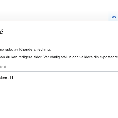
Läs
ré
na sida, av följande anledning:
an du kan redigera sidor. Var vänlig ställ in och validera din e-posta
text.