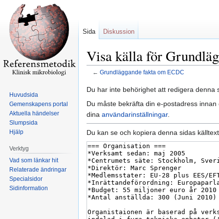
Sida
Diskussion
Visa källa för Grundl
←
Grundläggande fakta om ECDC
Hoppa
Hoppa
Du har inte behörighet att redigera denna s
Huvudsida
till
till
Du måste bekräfta din e-postadress innan d
Gemenskapens portal
navigering
sök
Aktuella händelser
dina
användarinställningar
.
Slumpsida
Du kan se och kopiera denna sidas källtext
Hjälp
Verktyg
Vad som länkar hit
Relaterade ändringar
Specialsidor
Sidinformation