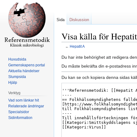
Sida
Diskussion
Visa källa för Hepati
←
Hepatit A
Hoppa
Hoppa
Du har inte behörighet att redigera den
Huvudsida
till
till
Gemenskapens portal
Du måste bekräfta din e-postadress inn
navigering
sök
Aktuella händelser
Slumpsida
Du kan se och kopiera denna sidas käll
Hjälp
Verktyg
Vad som länkar hit
Relaterade ändringar
Specialsidor
Sidinformation