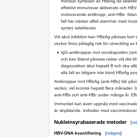
minskar syntesen av HBeAg då selekteras
effektivt immunsvar aktiverats och HBV
motsvarande antikropp, anti-HBe. Ibla
fall har nästan alltid stammar med mut
syntes selekterats.
Vid akut infektion kan HBeAg påvisas kort 
veckor finns påtaglig risk för utveckling av 
IgG-antikroppar mot viruskapsiden (an
och kan ibland påvisas redan vid det kl
diagnostiken akut hepatit B och ska all
alla fall av tidigare inte känd HBsAg posi
Antikroppar mot HBsAg (anti-HBs) blir påvis
veckor, vid kronisk hepatit flera månader.
anti-HBs och anti-HBc under många år. Efte
Immunitet kan även uppnås med vaccination
är skyddande. Individer med vaccininducer
Nukleinsyrabaserade metoder
[
re
HBV-DNA-kvantifiering
[
redigera
]