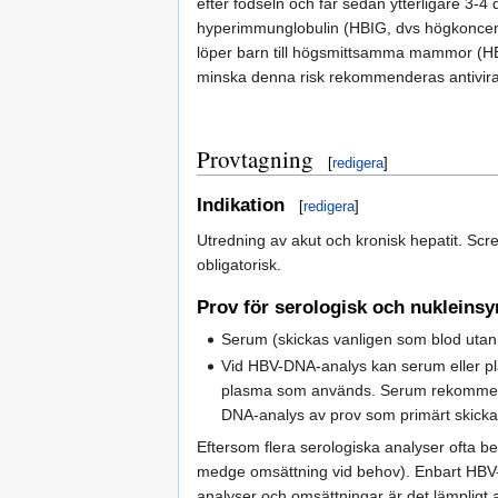
efter födseln och får sedan ytterligare 3
hyperimmunglobulin (HBIG, dvs högkoncentre
löper barn till högsmittsamma mammor (HBV-
minska denna risk rekommenderas antiviral
Provtagning
[
redigera
]
Indikation
[
redigera
]
Utredning av akut och kronisk hepatit. Scr
obligatorisk.
Prov för serologisk och nukleinsy
Serum (skickas vanligen som blod utan 
Vid HBV-DNA-analys kan serum eller p
plasma som används. Serum rekommende
DNA-analys av prov som primärt skickat
Eftersom flera serologiska analyser ofta be
medge omsättning vid behov). Enbart HBV-D
analyser och omsättningar är det lämpligt a