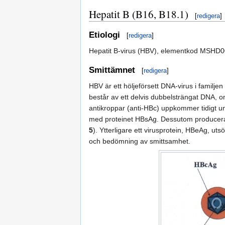
Hepatit B (B16, B18.1)
[
redigera
]
Etiologi
[
redigera
]
Hepatit B-virus (HBV), elementkod MSHD
Smittämnet
[
redigera
]
HBV är ett höljeförsett DNA-virus i familjen
består av ett delvis dubbelsträngat DNA, o
antikroppar (anti-HBc) uppkommer tidigt und
med proteinet HBsAg. Dessutom produceras H
5
). Ytterligare ett virusprotein, HBeAg, uts
och bedömning av smittsamhet.