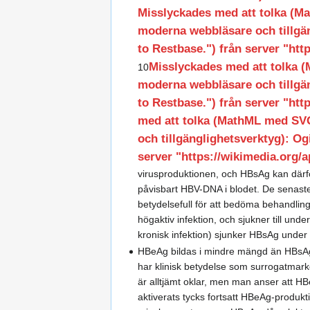
Misslyckades med att tolka (
moderna webbläsare och tillgän
to Restbase.") från server "http
Misslyckades med att tolka
10
moderna webbläsare och tillgän
to Restbase.") från server "http
med att tolka (MathML med SV
och tillgänglighetsverktyg): Og
server "https://wikimedia.org/ap
virusproduktionen, och HBsAg kan därför
påvisbart HBV-DNA i blodet. De senaste 
betydelsefull för att bedöma behandlin
högaktiv infektion, och sjukner till unde
kronisk infektion) sjunker HBsAg under 
HBeAg bildas i mindre mängd än HBsAg 
har klinisk betydelse som surrogatmarkör
är alltjämt oklar, men man anser att H
aktiverats tycks fortsatt HBeAg-produkt