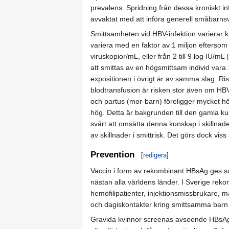
prevalens. Spridning från dessa kroniskt infe
avvaktat med att införa generell småbarnsv
Smittsamheten vid HBV-infektion varierar k
variera med en faktor av 1 miljon eftersom 
viruskopior/mL, eller från 2 till 9 log IU/mL
att smittas av en högsmittsam individ vara
expositionen i övrigt är av samma slag. Ri
blodtransfusion är risken stor även om HBV
och partus (mor-barn) föreligger mycket h
hög. Detta är bakgrunden till den gamla kun
svårt att omsätta denna kunskap i skillnad
av skillnader i smittrisk. Det görs dock vis
Prevention
[
redigera
]
Vaccin i form av rekombinant HBsAg ges subk
nästan alla världens länder. I Sverige rek
hemofilipatienter, injektionsmissbrukare,
och dagiskontakter kring smittsamma barn
Gravida kvinnor screenas avseende HBsAg fö