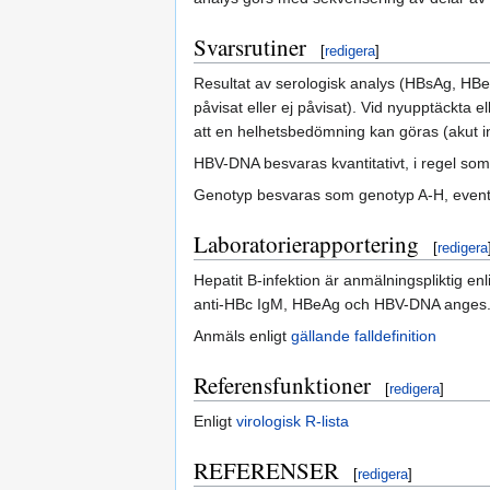
Svarsrutiner
[
redigera
]
Resultat av serologisk analys (HBsAg, HBeAg
påvisat eller ej påvisat). Vid nyupptäckta 
att en helhetsbedömning kan göras (akut infe
HBV-DNA besvaras kvantitativt, i regel so
Genotyp besvaras som genotyp A-H, eventu
Laboratorierapportering
[
redigera
Hepatit B-infektion är anmälningspliktig en
anti-HBc IgM, HBeAg och HBV-DNA anges
Anmäls enligt
gällande falldefinition
Referensfunktioner
[
redigera
]
Enligt
virologisk R-lista
REFERENSER
[
redigera
]