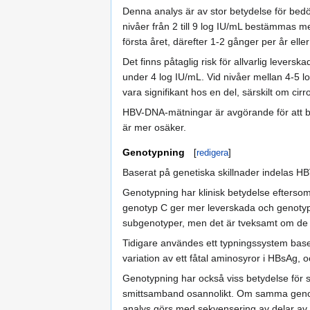
Denna analys är av stor betydelse för be
nivåer från 2 till 9 log IU/mL bestämmas m
första året, därefter 1-2 gånger per år elle
Det finns påtaglig risk för allvarlig lever
under 4 log IU/mL. Vid nivåer mellan 4-5 l
vara signifikant hos en del, särskilt om cir
HBV-DNA-mätningar är avgörande för att be
är mer osäker.
Genotypning
[
redigera
]
Baserat på genetiska skillnader indelas HBV
Genotypning har klinisk betydelse eftersom 
genotyp C ger mer leverskada och genotyp A
subgenotyper, men det är tveksamt om de h
Tidigare användes ett typningssystem basera
variation av ett fåtal aminosyror i HBsAg,
Genotypning har också viss betydelse för s
smittsamband osannolikt. Om samma genoty
analys görs med sekvensering av delar av