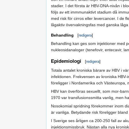
stadier. I det första är HBV-DNA-nivån i b
följs av ett immmunaktivt stadium då immuns
med risk för cirros eller levercancer. I de f
lågaktiv övervakningsfas med ganska låga
Behandling
[
redigera
]
Behandling kan ges som injektioner med pe
nukleosidanaloger (tenefovir, entecavir, 
Epidemiologi
[
redigera
]
Totala antalet kroniska bärare av HBV i vär
infektionen. Frekvensen av kroniska HBV-inf
föreligger i Nordamerika och Västeuropa, 
HBV kan överföras sexuellt, som mor-barnsm
1970 var transfusionssmitta vanlig, men har
Nosokomial spridning förekommer inom dialy
är vanliga. Betydande risk föreligger blan
I Sverige ses årligen ca 200-250 fall av ak
injektionsmissbruk. Nästan alla nya kronisk