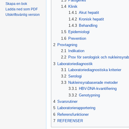
1.3
Patogenes
Skapa en bok
1.4
Klinik
Ladda ned som PDF
1.4.1
Akut hepatit
Utskriftsvänlig version
1.4.2
Kronisk hepatit
1.4.3
Behandling
1.5
Epidemiologi
1.6
Prevention
2
Provtagning
2.1
Indikation
2.2
Prov för serologisk och nukleinsyra
3
Laboratoriediagnostik
3.1
Laboratoriediagnostiska kriterier
3.2
Serologi
3.3
Nukleinsyrabaserade metoder
3.3.1
HBV-DNA-kvantifiering
3.3.2
Genotypning
4
Svarsrutiner
5
Laboratorierapportering
6
Referensfunktioner
7
REFERENSER