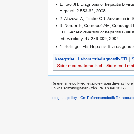
1. Kao JH. Diagnosis of hepatitis B vir
Hepatol. 2:553-62; 2008
2. Alazawi W, Foster GR. Advances in th
3. Norder H, Couroucé AM, Coursaget 
LO. Genetic diversity of hepatitis B v
Intervirology. 47:289-309, 2004.
4. Hollinger FB. Hepatitis B virus genet
Kategorier
:
Laboratoriediagnostik-STI
S
Sidor med matematikfel
Sidor med mat
Referensmetodikwiki; ett projekt som drivs av Före
Folkhälsomyndigheten (från 1:a januari 2017).
Integritetspolicy
Om Referensmetodik för laborato