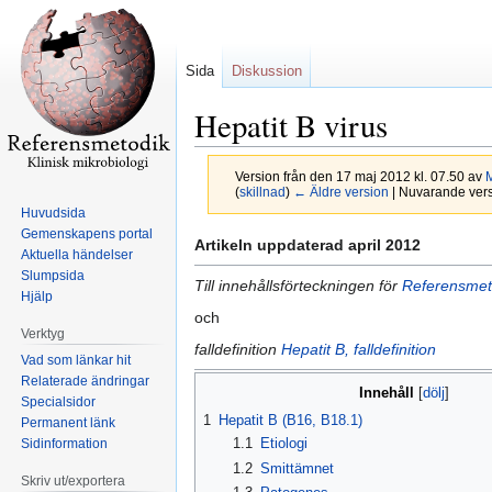
Sida
Diskussion
Hepatit B virus
Version från den 17 maj 2012 kl. 07.50 av
(
skillnad
)
← Äldre version
| Nuvarande versi
Huvudsida
Gemenskapens portal
Hoppa
Hoppa
Artikeln uppdaterad april 2012
Aktuella händelser
till
till
Slumpsida
Till innehållsförteckningen för
Referensmet
navigering
sök
Hjälp
och
Verktyg
falldefinition
Hepatit B, falldefinition
Vad som länkar hit
Relaterade ändringar
Innehåll
Specialsidor
1
Hepatit B (B16, B18.1)
Permanent länk
1.1
Etiologi
Sidinformation
1.2
Smittämnet
Skriv ut/exportera