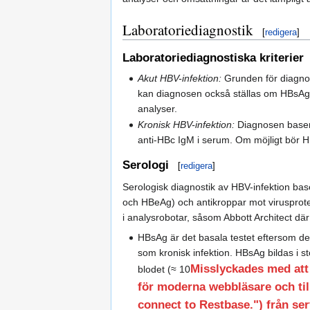
Laboratoriediagnostik
[
redigera
]
Laboratoriediagnostiska kriterier
Akut HBV-infektion:
Grunden för diagnos
kan diagnosen också ställas om HBsAg 
analyser.
Kronisk HBV-infektion:
Diagnosen basera
anti-HBc IgM i serum. Om möjligt bör HBV
Serologi
[
redigera
]
Serologisk diagnostik av HBV-infektion ba
och HBeAg) och antikroppar mot virusprotei
i analysrobotar, såsom Abbott Architect d
HBsAg är det basala testet eftersom dett
som kronisk infektion. HBsAg bildas i st
Misslyckades med at
blodet (≈ 10
för moderna webbläsare och til
connect to Restbase.") från serv