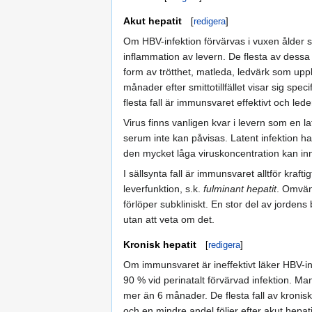
Akut hepatit
[
redigera
]
Om HBV-infektion förvärvas i vuxen ålder 
inflammation av levern. De flesta av dessa
form av trötthet, matleda, ledvärk som upp
månader efter smittotillfället visar sig spec
flesta fall är immunsvaret effektivt och led
Virus finns vanligen kvar i levern som en l
serum inte kan påvisas. Latent infektion h
den mycket låga viruskoncentration kan inn
I sällsynta fall är immunsvaret alltför kraft
leverfunktion, s.k.
fulminant hepatit
. Omvänt
förlöper subkliniskt. En stor del av jordens
utan att veta om det.
Kronisk hepatit
[
redigera
]
Om immunsvaret är ineffektivt läker HBV-inf
90 % vid perinatalt förvärvad infektion. Ma
mer än 6 månader. De flesta fall av kronis
och en mindre andel följer efter akut hepati