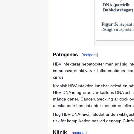
Patogenes
[
redigera
]
HBV infekterar hepatocyter men är i sig i
immunsvaret aktiverar. Inflammationen kan 
cirros.
Kronisk HBV-infektion innebär också en påt
HBV-DNA integreras värdcellens DNA och att
många gener. Cancerutveckling är dock ova
uteslutande hos patienter med cirros eller u
Hög HBV-DNA-nivå i blodet är den viktigast
risk för komplikation ses vid genotyp C-infe
Klinik
[
redigera
]