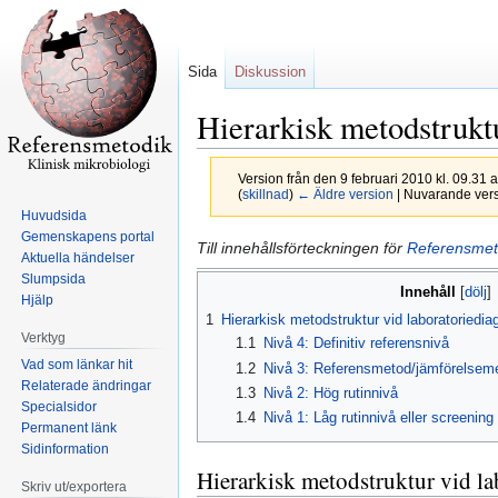
Sida
Diskussion
Hierarkisk metodstrukt
Version från den 9 februari 2010 kl. 09.31 
(
skillnad
)
← Äldre version
| Nuvarande versi
Huvudsida
Gemenskapens portal
Hoppa
Hoppa
Till innehållsförteckningen för
Referensmeto
Aktuella händelser
till
till
Slumpsida
Innehåll
navigering
sök
Hjälp
1
Hierarkisk metodstruktur vid laboratoriedia
Verktyg
1.1
Nivå 4: Definitiv referensnivå
Vad som länkar hit
1.2
Nivå 3: Referensmetod/jämförelsem
Relaterade ändringar
1.3
Nivå 2: Hög rutinnivå
Specialsidor
1.4
Nivå 1: Låg rutinnivå eller screening
Permanent länk
Sidinformation
Hierarkisk metodstruktur vid la
Skriv ut/exportera