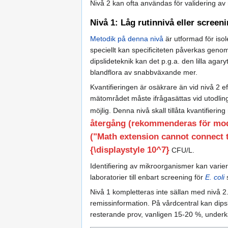
Nivå 2 kan ofta användas för validering a
Nivå 1: Låg rutinnivå eller screen
Metodik på denna nivå
är utformad för iso
speciellt kan specificiteten påverkas genom
dipslideteknik kan det p.g.a. den lilla agar
blandflora av snabbväxande mer.
Kvantifieringen är osäkrare än vid nivå 2 e
mätområdet måste ifrågasättas vid utodling 
möjlig. Denna nivå skall tillåta kvantifiering 
återgång (rekommenderas för mode
("Math extension cannot connect to
{\displaystyle 10^7}
CFU/L.
Identifiering av mikroorganismer kan varie
laboratorier till enbart screening för
E. coli
s
Nivå 1 kompletteras inte sällan med nivå 2.
remissinformation. På vårdcentral kan dipsli
resterande prov, vanligen 15-20 %, under