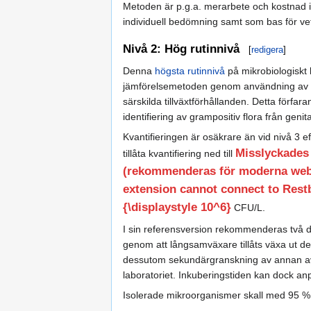
Metoden är p.g.a. merarbete och kostnad in
individuell bedömning samt som bas för vet
Nivå 2: Hög rutinnivå
[
redigera
]
Denna
högsta rutinnivå
på mikrobiologiskt l
jämförelsemetoden genom användning av tv
särskilda tillväxtförhållanden. Detta förfar
identifiering av grampositiv flora från gen
Kvantifieringen är osäkrare än vid nivå 3 e
Misslyckades
tillåta kvantifiering ned till
(rekommenderas för moderna webbl
extension cannot connect to Restba
{\displaystyle 10^6}
CFU/L.
I sin referensversion rekommenderas två dyg
genom att långsamväxare tillåts växa ut del
dessutom sekundärgranskning av annan avlä
laboratoriet. Inkuberingstiden kan dock an
Isolerade mikroorganismer skall med 95 % s