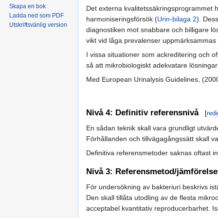
Skapa en bok
Det externa kvalitetssäkringsprogrammet har
Ladda ned som PDF
harmoniseringsförsök (
Urin-bilaga 2
). Des
Utskriftsvänlig version
diagnostiken mot snabbare och billigare lösn
vikt vid låga prevalenser uppmärksammas allt
I vissa situationer som ackreditering och of
så att mikrobiologiskt adekvatare lösninga
Med European Urinalysis Guidelines, (2000)
Nivå 4: Definitiv referensnivå
[
redi
En sådan teknik skall vara grundligt utvär
Förhållanden och tillvägagångssätt skall va
Definitiva referensmetoder saknas oftast in
Nivå 3: Referensmetod/jämförels
För undersökning av bakteriuri beskrivs istä
Den skall tillåta utodling av de flesta mik
acceptabel kvantitativ reproducerbarhet. Is