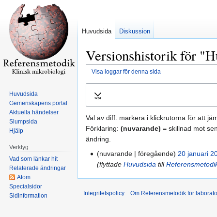
Huvudsida
Diskussion
Versionshistorik för "
Visa loggar för denna sida
Hoppa
Hoppa
Huvudsida
Visa
till
till
Gemenskapens portal
navigering
sök
Aktuella händelser
Val av diff: markera i klickrutorna för att j
Slumpsida
Förklaring:
(nuvarande)
= skillnad mot se
Hjälp
ändring.
Verktyg
nuvarande
föregående
20 januari 2
Vad som länkar hit
flyttade
Huvudsida
till
Referensmetodik 
Relaterade ändringar
Atom
Specialsidor
Integritetspolicy
Om Referensmetodik för laborato
Sidinformation