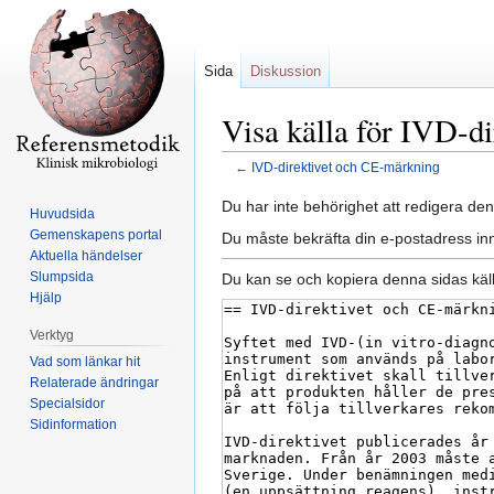
Sida
Diskussion
Visa källa för IVD-d
←
IVD-direktivet och CE-märkning
Hoppa
Hoppa
Du har inte behörighet att redigera den
Huvudsida
till
till
Gemenskapens portal
Du måste bekräfta din e-postadress inn
navigering
sök
Aktuella händelser
Slumpsida
Du kan se och kopiera denna sidas käll
Hjälp
Verktyg
Vad som länkar hit
Relaterade ändringar
Specialsidor
Sidinformation