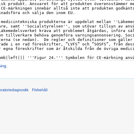
ning
.
ratoriediagnostik
Förbehåll