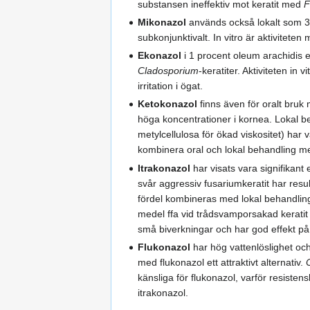
substansen ineffektiv mot keratit med
F
Mikonazol
används också lokalt som 3-
subkonjunktivalt. In vitro är aktiviteten
Ekonazol
i 1 procent oleum arachidis 
Cladosporium
-keratiter. Aktiviteten in v
irritation i ögat.
Ketokonazol
finns även för oralt bru
höga koncentrationer i kornea. Lokal 
metylcellulosa för ökad viskositet) har v
kombinera oral och lokal behandling med
Itrakonazol
har visats vara signifikant 
svår aggressiv fusariumkeratit har res
fördel kombineras med lokal behandling 
medel ffa vid trådsvamporsakad keratit
små biverkningar och har god effekt på
Flukonazol
har hög vattenlöslighet och
med flukonazol ett attraktivt alternativ.
känsliga för flukonazol, varför resisten
itrakonazol.