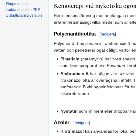
Kemoterapi vid mykotiska ögon
Skapa en bok
Ladda ned som PDF
Resistensbestämning mot antifungala medel 
Utskriftsvänlig version
erfarenhetsmässigt vilka medel som är eff
Polyenantibiotika
[
redigera
]
Polyener är t ex pimaricin, amfotericin B o
vatten och penetrerar ögat dåligt, varför e
Pimaricin
(natamycin) har brett spektru
som licenspreparat. Vid
Fusarium
-kera
Amfotericin B
har hög in vitro aktivite
itrakonazol ofta är överlägsna i effekt, 
amfotericin B vid ögoninfektioner för
lokalirriterande.
Nystatin
som liniment eller droppar kan 
Azoler
[
redigera
]
Klotrimazol
kan användas för lokal be