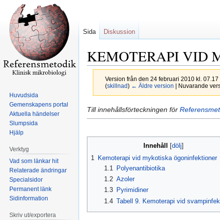
Sida
Diskussion
KEMOTERAPI VID 
Version från den 24 februari 2010 kl. 07.17
(
skillnad
)
← Äldre version
| Nuvarande versi
Huvudsida
Gemenskapens portal
Hoppa
Hoppa
Till innehållsförteckningen för
Referensmet
Aktuella händelser
till
till
Slumpsida
navigering
sök
Hjälp
Innehåll
Verktyg
1
Kemoterapi vid mykotiska ögoninfektioner
Vad som länkar hit
1.1
Polyenantibiotika
Relaterade ändringar
1.2
Azoler
Specialsidor
Permanent länk
1.3
Pyrimidiner
Sidinformation
1.4
Tabell 9. Kemoterapi vid svampinfek
Skriv ut/exportera