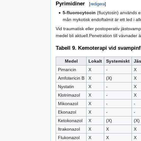
Pyrimidiner
[
redigera
]
5-fluorocytocin
(flucytosin) används e
mån mykotisk endoftalmit är ett led i a
Vid traumatisk eller postoperativ jästsvam
medel bli aktuell.Penetration till vävnade
Tabell 9. Kemoterapi vid svampinf
Medel
Lokalt
Systemiskt
Jäs
Pimaricin
X
-
X
Amfotericin B
X
(X)
X
Nystatin
X
-
X
Klotrimazol
X
-
X
Mikonazol
X
-
-
Ekonazol
X
-
-
Ketokonazol
X
(X)
(X)
Itrakonazol
X
X
X
Flukonazol
X
X
X