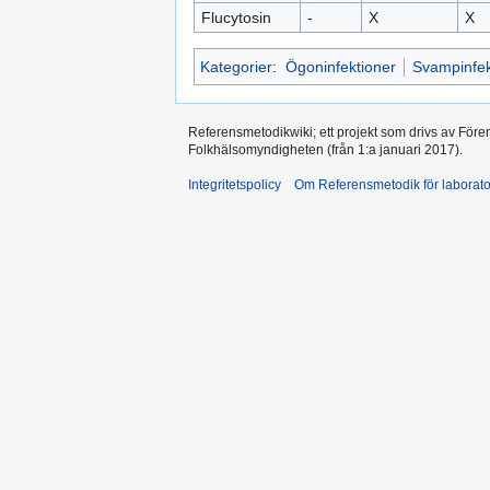
Flucytosin
-
X
X
Kategorier
:
Ögoninfektioner
Svampinfek
Referensmetodikwiki; ett projekt som drivs av Före
Folkhälsomyndigheten (från 1:a januari 2017).
Integritetspolicy
Om Referensmetodik för laborato