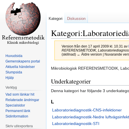
Kategori
Diskussion
Kategori:Laboratoriedi
Version från den 17 april 2009 kl. 10.31 av
REFERENSMETODIK, Laboratoriediagnos
(skillnad) ← Äldre version | Nuvarande vers
Huvudsida
Gemenskapens portal
Aktuella händelser
Hoppa
Hoppa
Mikrobiologisk REFERENSMETODIK, Labor
Slumpsida
till
till
Hjälp
Underkategorier
navigering
sök
Verktyg
Denna kategori har följande 3 underkategori
Vad som länkar hit
Relaterade ändringar
L
Specialsidor
Laboratoriediagnostik-CNS-infektioner
Permanent länk
Sidinformation
Laboratoriediagnostik-Nedre luftvägsinfek
Laboratoriediagnostik-STI
Skriv ut/exportera