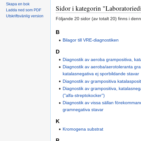
Skapa en bok
Sidor i kategorin "Laboratoried
Ladda ned som PDF
Utskriftsvänlig version
Följande 20 sidor (av totalt 20) finns i den
B
Bilagor till VRE-diagnostiken
D
Diagnostik av aeroba grampositiva, kata
Diagnostik av aeroba/aerotoleranta gr
katalasnegativa ej sporbildande stavar
Diagnostik av grampositiva katalasposi
Diagnostik av grampositiva, katalasneg
("alfa-streptokocker")
Diagnostik av vissa sällan förekomma
gramnegativa stavar
K
Kromogena substrat
P