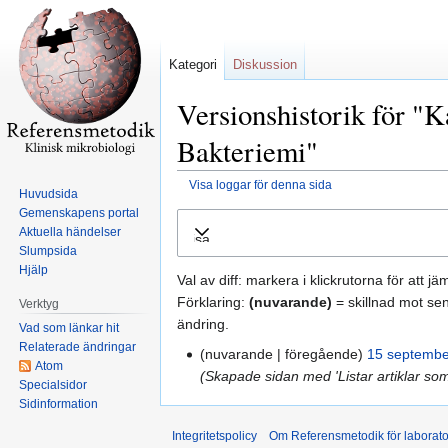
Kategori
Diskussion
Versionshistorik för "K
Bakteriemi"
Visa loggar för denna sida
Huvudsida
Gemenskapens portal
Hoppa
Hoppa
Aktuella händelser
Visa
till
till
Slumpsida
navigering
sök
Hjälp
Val av diff: markera i klickrutorna för att j
Förklaring:
(nuvarande)
= skillnad mot se
Verktyg
ändring.
Vad som länkar hit
Relaterade ändringar
nuvarande
föregående
15 septembe
Atom
Skapade sidan med 'Listar artiklar som
Specialsidor
Sidinformation
Integritetspolicy
Om Referensmetodik för laborato