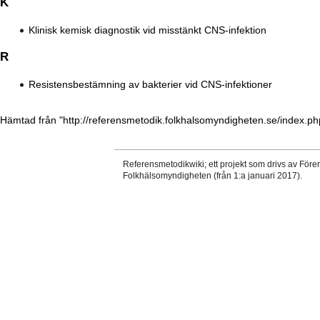
K
Klinisk kemisk diagnostik vid misstänkt CNS-infektion
R
Resistensbestämning av bakterier vid CNS-infektioner
Hämtad från "
http://referensmetodik.folkhalsomyndigheten.se/index.ph
Referensmetodikwiki; ett projekt som drivs av Före
Folkhälsomyndigheten (från 1:a januari 2017).