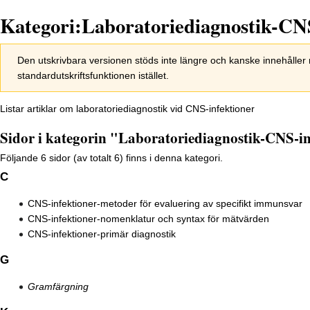
Kategori:Laboratoriediagnostik-CNS
Hoppa
Hoppa
Den utskrivbara versionen stöds inte längre och kanske innehålle
till
till
standardutskriftsfunktionen istället.
navigering
sök
Listar artiklar om laboratoriediagnostik vid CNS-infektioner
Sidor i kategorin "Laboratoriediagnostik-CNS-in
Följande 6 sidor (av totalt 6) finns i denna kategori.
C
CNS-infektioner-metoder för evaluering av specifikt immunsvar
CNS-infektioner-nomenklatur och syntax för mätvärden
CNS-infektioner-primär diagnostik
G
Gramfärgning