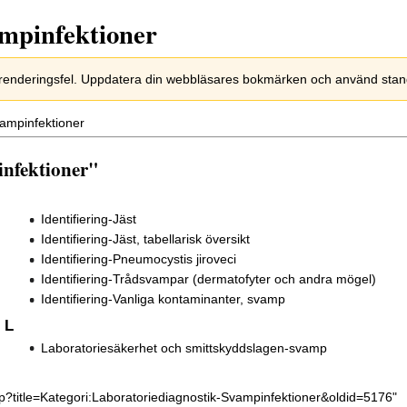
ampinfektioner
 renderingsfel. Uppdatera din webbläsares bokmärken och använd standar
svampinfektioner
infektioner"
Identifiering-Jäst
Identifiering-Jäst, tabellarisk översikt
Identifiering-Pneumocystis jiroveci
Identifiering-Trådsvampar (dermatofyter och andra mögel)
Identifiering-Vanliga kontaminanter, svamp
L
Laboratoriesäkerhet och smittskyddslagen-svamp
p?title=Kategori:Laboratoriediagnostik-Svampinfektioner&oldid=5176
"