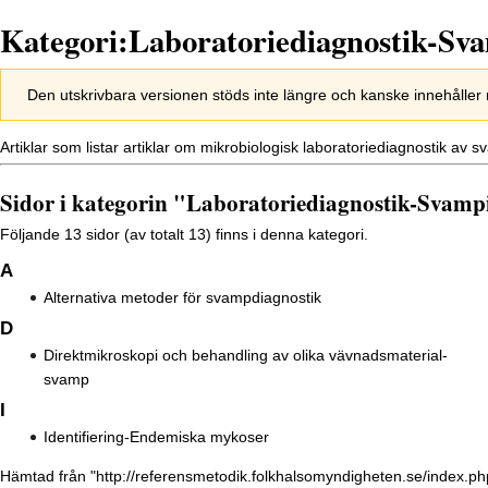
Kategori:Laboratoriediagnostik-Sv
Hoppa
Hoppa
Den utskrivbara versionen stöds inte längre och kanske innehåller
till
till
navigering
sök
Artiklar som listar artiklar om mikrobiologisk laboratoriediagnostik av 
Sidor i kategorin "Laboratoriediagnostik-Svamp
Följande 13 sidor (av totalt 13) finns i denna kategori.
A
Alternativa metoder för svampdiagnostik
D
Direktmikroskopi och behandling av olika vävnadsmaterial-
svamp
I
Identifiering-Endemiska mykoser
Hämtad från "
http://referensmetodik.folkhalsomyndigheten.se/index.ph