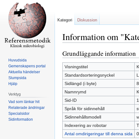
Kategori
Diskussion
Information om "Kate
Grundläggande information
Hoppa
Hoppa
till
till
Huvudsida
navigering
sök
Gemenskapens portal
Visningstitel
K
Aktuella händelser
Standardsorteringsnyckel
L
Slumpsida
Sidlängd (i byte)
8
Hjälp
Namnrymd
K
Verktyg
Sid-ID
1
Vad som länkar hit
Relaterade ändringar
Språk för sidinnehåll
s
Specialsidor
Sidinnehållsmodell
w
Sidinformation
Indexering av robotar
T
Antal omdirigeringar till denna sida
0