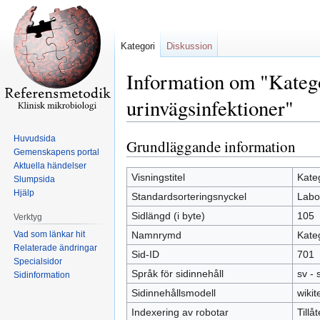
Kategori
Diskussion
Information om "Katego
urinvägsinfektioner"
Huvudsida
Grundläggande information
Hoppa
Hoppa
Gemenskapens portal
till
till
Aktuella händelser
navigering
sök
Visningstitel
Kateg
Slumpsida
Hjälp
Standardsorteringsnyckel
Labor
Sidlängd (i byte)
105
Verktyg
Vad som länkar hit
Namnrymd
Kate
Relaterade ändringar
Sid-ID
701
Specialsidor
Språk för sidinnehåll
sv -
Sidinformation
Sidinnehållsmodell
wikit
Indexering av robotar
Tillå