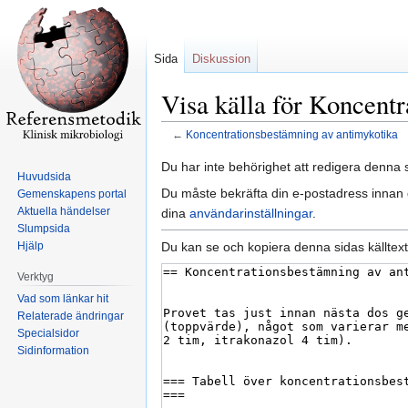
Sida
Diskussion
Visa källa för Koncent
←
Koncentrationsbestämning av antimykotika
Hoppa
Hoppa
Du har inte behörighet att redigera denna s
Huvudsida
till
till
Du måste bekräfta din e-postadress innan d
Gemenskapens portal
navigering
sök
Aktuella händelser
dina
användarinställningar
.
Slumpsida
Du kan se och kopiera denna sidas källtext
Hjälp
Verktyg
Vad som länkar hit
Relaterade ändringar
Specialsidor
Sidinformation