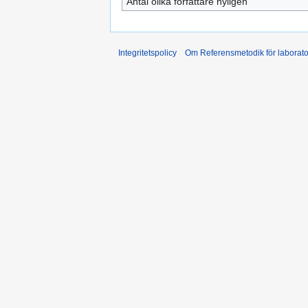
Antal olika författare nyligen
Integritetspolicy
Om Referensmetodik för laborato