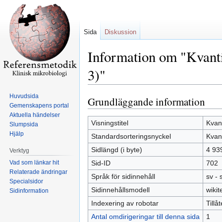
Sida
Diskussion
Information om "Kvanti
3)"
Huvudsida
Grundläggande information
Hoppa
Hoppa
Gemenskapens portal
till
till
Aktuella händelser
navigering
sök
Visningstitel
Kvant
Slumpsida
Hjälp
Standardsorteringsnyckel
Kvant
Sidlängd (i byte)
4 93
Verktyg
Vad som länkar hit
Sid-ID
702
Relaterade ändringar
Språk för sidinnehåll
sv -
Specialsidor
Sidinnehållsmodell
wikit
Sidinformation
Indexering av robotar
Tillå
Antal omdirigeringar till denna sida
1