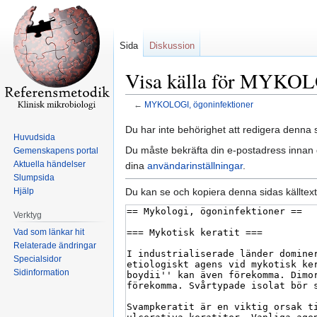
Sida
Diskussion
Visa källa för MYKOLO
←
MYKOLOGI, ögoninfektioner
Hoppa
Hoppa
Du har inte behörighet att redigera denna s
Huvudsida
till
till
Du måste bekräfta din e-postadress innan d
Gemenskapens portal
navigering
sök
Aktuella händelser
dina
användarinställningar
.
Slumpsida
Du kan se och kopiera denna sidas källtext
Hjälp
Verktyg
Vad som länkar hit
Relaterade ändringar
Specialsidor
Sidinformation