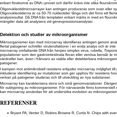
enbart förekomst av DNA i provet och därför krävs inte olika flourokrom
Oligonukleotidmicroarrayer kan antingen produceras som ovan eller syntet
Oligonukleotiderna är ca 50-70 nukleotider långa och det finns ett flerta
analysresultat. Då DNA från templaten enbart märks in med en flourokrom 
mängder data att analysera vid genexpressionsanalyser.
Detektion och studier av mikroorganismer
Mikroorganismer kan med microarray identifieras antingen genom analys
flertal patogener och/eller virulensfaktorer i en enda analys och är in
microarray omfattande DNA från
herpes simplex
virus,
rubella
,
Trepon
populationer som den gastrointestinala floran eller venösa bensår är m
värdceller kan, även i frånvaro av viabla eller detekterbara mikroorgan
patogener.
I kampen mot antimikrobiell resistens erbjuder microarray möjlighet til
inkluderar identifiering av mutationer som ger upphov för resistens ho
verkan på patogener studeras och till utveckling av nya substanser.
Microarray kan karakterisera stora och små genomvariationer. Därigen
för subtypning av mikroorganismer. För närvarande finns kommersiell mi
kan microarray användas för att undersöka evolution av mikroorganism
REFERENSER
Bryant PA, Venter D, Robins-Browne R, Curtis N. Chips with every