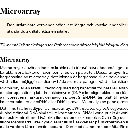
Microarray
Hoppa
Hoppa
Den utskrivbara versionen stöds inte längre och kanske innehålle
till
till
standardutskriftsfunktionen istället.
navigering
sök
Till innehållsförteckningen för
Referensmetodik:Molekylärbiologisk diag
Microarray
Microarrayer används inom mikrobiologin för två huvudändamål: genoty
karaktärisera bakterier, svampar, virus och parasiter. Dessa arrayer fr
begränsning av microarray: detektionen är begränsad till de sekvense
värd, vilket möjliggör studier av båda sidor av patogen-värd-interaktion
Microarray är en kraftfull teknologi med hög kapacitet för parallell anal
en stor uppsättning kända nukleinsyror (DNA eller oligonukleotider) fäst
av fluorescensmärkta nukleinsyror i provet (mål-DNA, templat) till nykl
koncentrationen av mRNA eller DNA i provet. Vid analys av genexpres
Det finns två huvudtyper av microarray:
DNA-microarray och oligonukle
dubbelsträngad DNA binds till mikromatrisen. DNAt i varje punkt är va
test och kontroll, med två olika fluorokromer exempelvis Cy5 (röd) o
fluorescensmärkt DNA hybridiserar till målsekvenser på microarrayen me
mäts vardera färgintensitet separat. Den med scannern uppmätta färgin