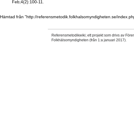
Feb;4(2):100-11.
Hämtad från "
http://referensmetodik.folkhalsomyndigheten.se/index.p
Referensmetodikwiki; ett projekt som drivs av Före
Folkhälsomyndigheten (från 1:a januari 2017).