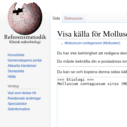
Sida
Diskussion
Visa källa för Mollu
←
Molluscum contagiosum (Mollusker)
Hoppa
Hoppa
Du har inte behörighet att redigera den
Huvudsida
till
till
Gemenskapens portal
Du måste bekräfta din e-postadress inn
navigering
sök
Aktuella händelser
Slumpsida
Du kan se och kopiera denna sidas käll
Hjälp
Verktyg
Vad som länkar hit
Relaterade ändringar
Specialsidor
Sidinformation