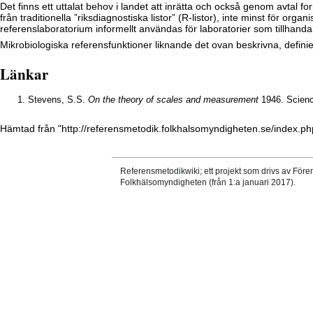
Det finns ett uttalat behov i landet att inrätta och också genom avtal f
från traditionella ”riksdiagnostiska listor” (R-listor), inte minst för o
referenslaboratorium informellt användas för laboratorier som tillhanda
Mikrobiologiska referensfunktioner liknande det ovan beskrivna, defin
Länkar
Stevens, S.S.
On the theory of scales and measurement
1946. Scienc
Hämtad från "
http://referensmetodik.folkhalsomyndigheten.se/index.
Referensmetodikwiki; ett projekt som drivs av Före
Folkhälsomyndigheten (från 1:a januari 2017).