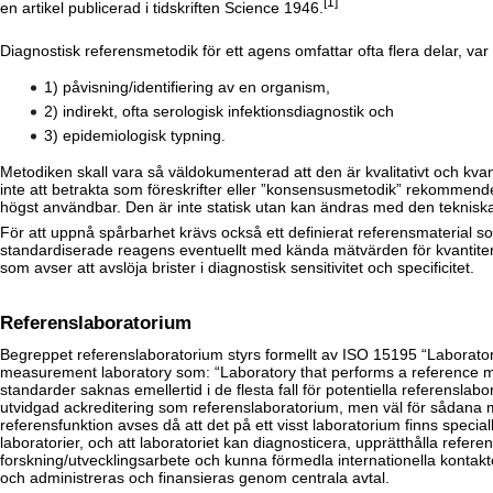
[1]
en artikel publicerad i tidskriften Science 1946.
Diagnostisk referensmetodik för ett agens omfattar ofta flera delar, var 
1) påvisning/identifiering av en organism,
2) indirekt, ofta serologisk infektionsdiagnostik och
3) epidemiologisk typning.
Metodiken skall vara så väldokumenterad att den är kvalitativt och kv
inte att betrakta som föreskrifter eller ”konsensusmetodik” rekommende
högst användbar. Den är inte statisk utan kan ändras med den tekniska
För att uppnå spårbarhet krävs också ett definierat referensmaterial 
standardiserade reagens eventuellt med kända mätvärden för kvantiteri
som avser att avslöja brister i diagnostisk sensitivitet och specificitet.
Referenslaboratorium
Begreppet referenslaboratorium styrs formellt av ISO 15195 “Laborato
measurement laboratory som: “Laboratory that performs a reference me
standarder saknas emellertid i de flesta fall för potentiella referenslabor
utvidgad ackreditering som referenslaboratorium, men väl för sådana 
referensfunktion avses då att det på ett visst laboratorium finns speci
laboratorier, och att laboratoriet kan diagnosticera, upprätthålla refe
forskning/utvecklingsarbete och kunna förmedla internationella kontak
och administreras och finansieras genom centrala avtal.