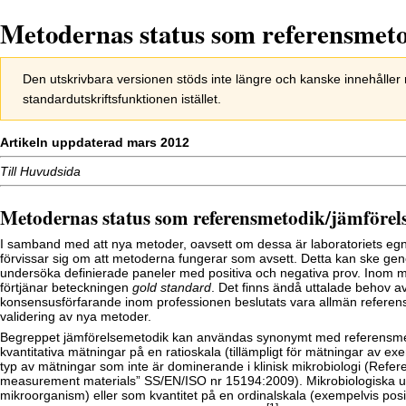
Metodernas status som referensmet
Hoppa
Hoppa
Den utskrivbara versionen stöds inte längre och kanske innehålle
till
till
standardutskriftsfunktionen istället.
navigering
sök
Artikeln uppdaterad mars 2012
Till
Huvudsida
Metodernas status som referensmetodik/jämförel
I samband med att nya metoder, oavsett om dessa är laboratoriets egna
förvissar sig om att metoderna fungerar som avsett. Detta kan ske ge
undersöka definierade paneler med positiva och negativa prov. Inom mi
förtjänar beteckningen
gold standard
. Det finns ändå uttalade behov 
konsensusförfarande inom professionen beslutats vara allmän referens v
validering av nya metoder.
Begreppet jämförelsemetodik kan användas synonymt med referensmetod
kvantitativa mätningar på en ratioskala (tillämpligt för mätningar av ex
typ av mätningar som inte är dominerande i klinisk mikrobiologi (Re
measurement materials” SS/EN/ISO nr 15194:2009). Mikrobiologiska und
mikroorganism) eller som kvantitet på en ordinalskala (exempelvis posi