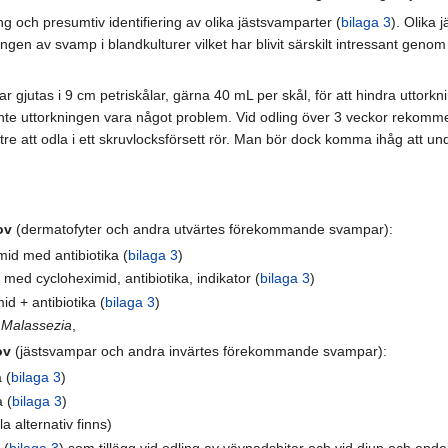
och presumtiv identifiering av olika jästsvamparter (
bilaga 3
). Olika 
ngen av svamp i blandkulturer vilket har blivit särskilt intressant genom
ar gjutas i 9 cm petriskålar, gärna 40 mL per skål, för att hindra uttor
inte uttorkningen vara något problem. Vid odling över 3 veckor rekomme
e att odla i ett skruvlocksförsett rör. Man bör dock komma ihåg att under
ov
(dermatofyter och andra utvärtes förekommande svampar):
id med antibiotika (
bilaga 3
)
ed cycloheximid, antibiotika, indikator (
bilaga 3
)
d + antibiotika (
bilaga 3
)
r
Malassezia
,
ov
(jästsvampar och andra invärtes förekommande svampar):
 (
bilaga 3
)
 (
bilaga 3
)
 alternativ finns)
 (
bilaga 3
) som tillägg vid odling av vävnadsbitar och vid djup och en