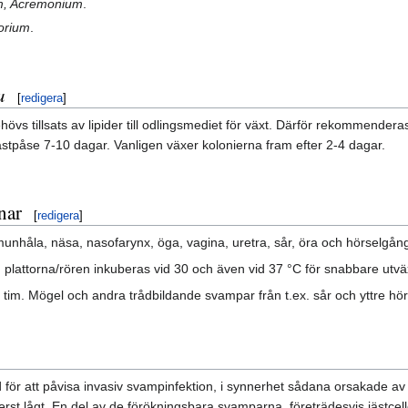
um, Acremonium
.
orium
.
a
[
redigera
]
 behövs tillsats av lipider till odlingsmediet för växt. Därför rekommen
astpåse 7-10 dagar. Vanligen växer kolonierna fram efter 2-4 dagar.
nar
[
redigera
]
nhåla, näsa, nasofarynx, öga, vagina, uretra, sår, öra och hörselgång.
 plattorna/rören inkuberas vid 30 och även vid 37 °C för snabbare utvä
tim. Mögel och andra trådbildande svampar från t.ex. sår och yttre hör
d för att påvisa invasiv svampinfektion, i synnerhet sådana orsakade av
terst lågt. En del av de förökningsbara svamparna, företrädesvis jästcel