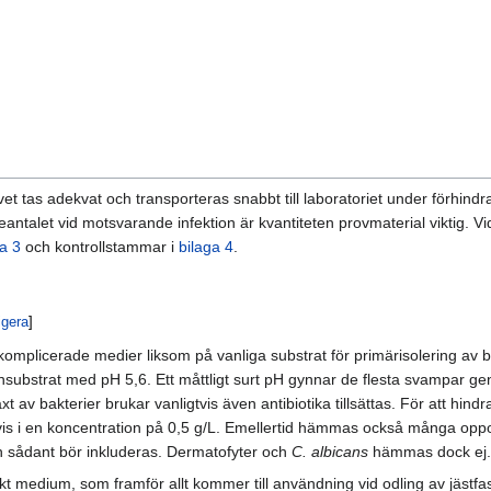
ovet tas adekvat och transporteras snabbt till laboratoriet under förhi
eantalet vid motsvarande infektion är kvantiteten provmaterial viktig. V
ga 3
och kontrollstammar i
bilaga 4
.
igera
]
omplicerade medier liksom på vanliga substrat för primärisolering av 
onsubstrat med pH 5,6. Ett måttligt surt pH gynnar de flesta svampar ge
äxt av bakterier brukar vanligtvis även antibiotika tillsättas. För att hin
igtvis i en koncentration på 0,5 g/L. Emellertid hämmas också många opp
ån sådant bör inkluderas. Dermatofyter och
C. albicans
hämmas dock ej.
 rikt medium, som framför allt kommer till användning vid odling av jäs