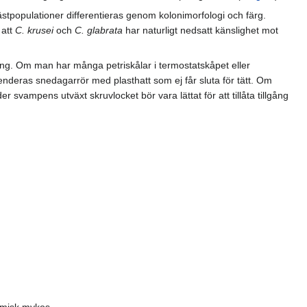
jästpopulationer differentieras genom kolonimorfologi och färg.
 att
C. krusei
och
C. glabrata
har naturligt nedsatt känslighet mot
kning. Om man har många petriskålar i termostatskåpet eller
nderas snedagarrör med plasthatt som ej får sluta för tätt. Om
 svampens utväxt skruvlocket bör vara lättat för att tillåta tillgång
demisk mykos