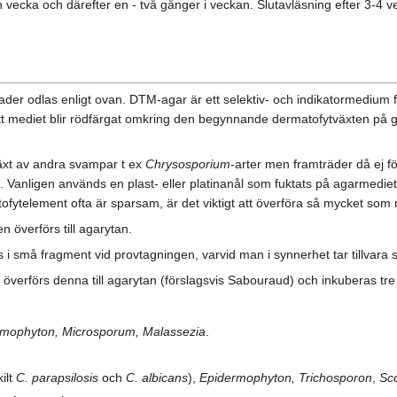
n vecka och därefter en - två gånger i veckan. Slutavläsning efter 3-4 v
nader odlas enligt ovan. DTM-agar är ett selektiv- och indikatormedium 
 att mediet blir rödfärgat omkring den begynnande dermatofytväxten på gru
äxt av andra svampar t ex
Chrysosporium
-arter men framträder då ej f
Vanligen används en plast- eller platinanål som fuktats på agarmediet, 
fytelement ofta är sparsam, är det viktigt att överföra så mycket som m
n överförs till agarytan.
i små fragment vid provtagningen, varvid man i synnerhet tar tillvara 
 överförs denna till agarytan (förslagsvis Sabouraud) och inkuberas tre
rmophyton, Microsporum, Malassezia
.
ilt
C. parapsilosis
och
C. albicans
),
Epidermophyton, Trichosporon
,
Sc