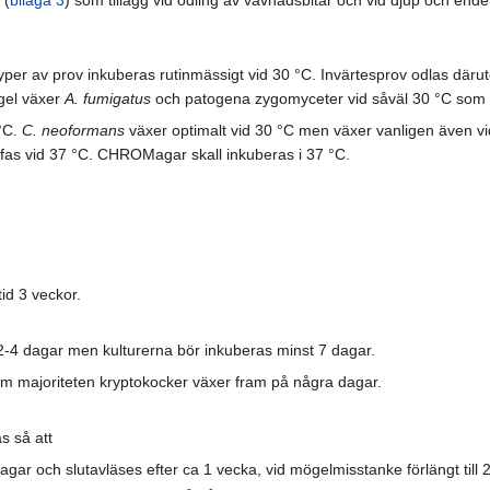
yper av prov inkuberas rutinmässigt vid 30 °C. Invärtesprov odlas därut
gel växer
A. fumigatus
och patogena zygomyceter vid såväl 30 °C som 
 °C.
C. neoformans
växer optimalt vid 30 °C men växer vanligen även vid
stfas vid 37 °C. CHROMagar skall inkuberas i 37 °C.
id 3 veckor.
r 2-4 dagar men kulturerna bör inkuberas minst 7 dagar.
om majoriteten kryptokocker växer fram på några dagar.
 så att
dagar och slutavläses efter ca 1 vecka, vid mögelmisstanke förlängt till