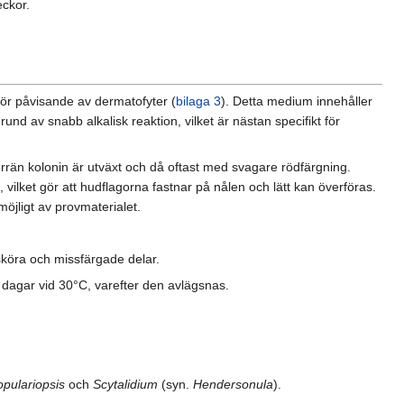
eckor.
för påvisande av dermatofyter (
bilaga 3
). Detta medium innehåller
nd av snabb alkalisk reaktion, vilket är nästan specifikt för
örrän kolonin är utväxt och då oftast med svagare rödfärgning.
vilket gör att hudflagorna fastnar på nålen och lätt kan överföras.
öjligt av provmaterialet.
sköra och missfärgade delar.
 dagar vid 30°C, varefter den avlägsnas.
opulariopsis
och
Scytalidium
(syn.
Hendersonula
).