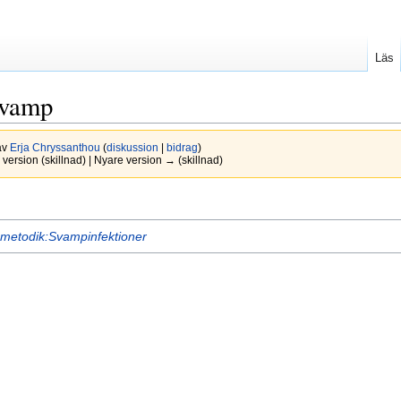
Läs
svamp
av
Erja Chryssanthou
(
diskussion
|
bidrag
)
version (skillnad) | Nyare version → (skillnad)
metodik:Svampinfektioner