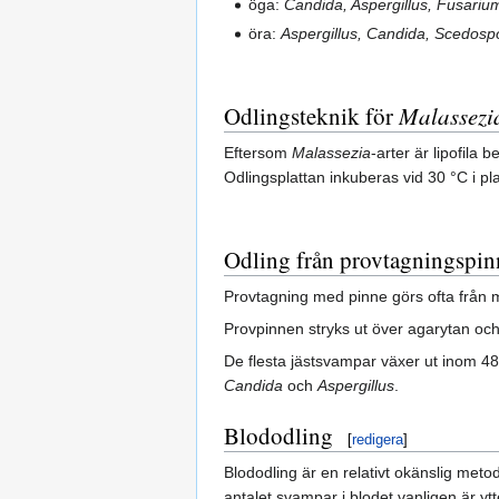
öga:
Candida, Aspergillus, Fusari
öra:
Aspergillus, Candida, Scedosp
Odlingsteknik för
Malassezi
Eftersom
Malassezia
-arter är lipofila
Odlingsplattan inkuberas vid 30 °C i pl
Odling från provtagningspin
Provtagning med pinne görs ofta från mu
Provpinnen stryks ut över agarytan och
De flesta jästsvampar växer ut inom 48 
Candida
och
Aspergillus
.
Blododling
[
redigera
]
Blododling är en relativt okänslig meto
antalet svampar i blodet vanligen är yt