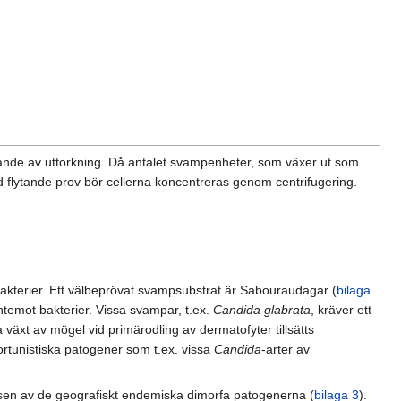
ndrande av uttorkning. Då antalet svampenheter, som växer ut som
id flytande prov bör cellerna koncentreras genom centrifugering.
bakterier. Ett välbeprövat svampsubstrat är Sabouraudagar (
bilaga
ntemot bakterier. Vissa svampar, t.ex.
Candida glabrata
, kräver ett
dra växt av mögel vid primärodling av dermatofyter tillsätts
ortunistiska patogener som t.ex. vissa
Candida
-arter av
tfasen av de geografiskt endemiska dimorfa patogenerna (
bilaga 3
).