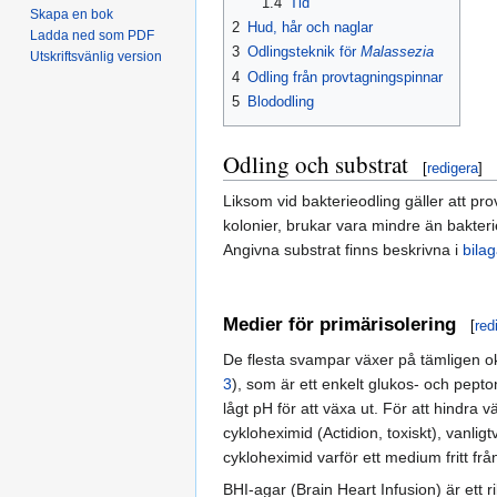
1.4
Tid
Skapa en bok
2
Hud, hår och naglar
Ladda ned som PDF
3
Odlingsteknik för
Malassezia
Utskriftsvänlig version
4
Odling från provtagningspinnar
5
Blododling
Odling och substrat
[
redigera
]
Liksom vid bakterieodling gäller att pr
kolonier, brukar vara mindre än bakteri
Angivna substrat finns beskrivna i
bila
Medier för primärisolering
[
red
De flesta svampar växer på tämligen ok
3
), som är ett enkelt glukos- och pept
lågt pH för att växa ut. För att hindra v
cykloheximid (Actidion, toxiskt), vanl
cykloheximid varför ett medium fritt fr
BHI-agar (Brain Heart Infusion) är ett