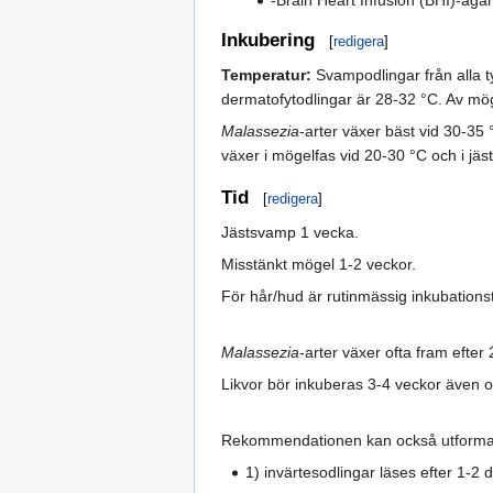
Inkubering
[
redigera
]
Temperatur:
Svampodlingar från alla t
dermatofytodlingar är 28-32 °C. Av mö
Malassezia
-arter växer bäst vid 30-35
växer i mögelfas vid 20-30 °C och i jä
Tid
[
redigera
]
Jästsvamp 1 vecka.
Misstänkt mögel 1-2 veckor.
För hår/hud är rutinmässig inkubationst
Malassezia
-arter växer ofta fram efte
Likvor bör inkuberas 3-4 veckor även 
Rekommendationen kan också utformas
1) invärtesodlingar läses efter 1-2 