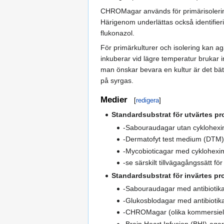
CHROMagar används för primärisolering 
Härigenom underlättas också identifieri
flukonazol.
För primärkulturer och isolering kan ag
inkuberar vid lägre temperatur brukar 
man önskar bevara en kultur är det bättr
på syrgas.
Medier
[
redigera
]
Standardsubstrat för utvärtes pr
-Sabouraudagar utan cyklohexim
-Dermatofyt test medium (DTM) m
-Mycobioticagar med cykloheximi
-se särskilt tillvägagångssätt fö
Standardsubstrat för invärtes pr
-Sabouraudagar med antibiotika
-Glukosblodagar med antibiotika
-CHROMagar (olika kommersiella
-Brain Heart Infusion (BHI)-agar