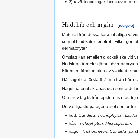
2) utvärtesodlingar läses av efter e
Hud, hår och naglar
[
redigera
]
Material från dessa keratinhaltiga väv
som pH-indikator fenolrött, vilket gör,
dermatofyter.
Omslag kan emellertid också ske vid v
Hudskrap fördelas jämnt över agarytan. 
Eftersom förekomsten av viabla dermato
Hår taget de första 6-7 mm från hårrote
Nagelmaterial skrapas och sönderdelas 
Om prov tagits från epidermis med tejp
De vanligaste patogena isolaten är för
hud:
Candida, Trichophyton, Epide
hår:
Trichophyton, Microsporum
.
nagel:
Trichophyton, Candida
(särsk