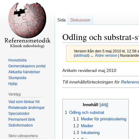
Sida
Diskussion
Odling och substrat-
Version från den 5 maj 2010 kl. 12.58 
(
skillnad
)
← Äldre version
| Nuvarande 
Huvudsida
Gemenskapens portal
Hoppa
Hoppa
Artikeln reviderad maj 2010
Aktuella händelser
till
till
Slumpsida
Till innehållsförteckningen för
Referens
navigering
sök
Hjälp
Verktyg
Vad som länkar hit
Innehåll
Relaterade ändringar
1
Odling och substrat
Specialsidor
1.1
Medier för primärisolering
Permanent länk
Sidinformation
1.2
Medier
1.3
Inkubering
Skriv ut/exportera