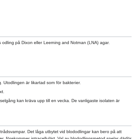
deras odling på Dixon eller Leeming and Notman (LNA) agar.
 Utodlingen är likartad som för bakterier.
xt.
selgång kan kräva upp till en vecka. De vanligaste isolaten är
 trådsvampar. Det låga utbytet vid blododlingar kan bero på att
ler, förekommer intracellulärt. Val av blododlingsmetod spelar därför