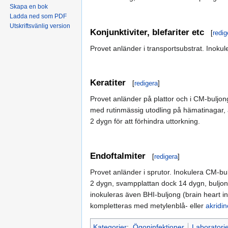
Skapa en bok
Ladda ned som PDF
Utskriftsvänlig version
Konjunktiviter, blefariter etc
[
redig
Provet anländer i transportsubstrat. Inoku
Keratiter
[
redigera
]
Provet anländer på plattor och i CM-buljo
med rutinmässig utodling på hämatinagar, 
2 dygn för att förhindra uttorkning.
Endoftalmiter
[
redigera
]
Provet anländer i sprutor. Inokulera CM-b
2 dygn, svampplattan dock 14 dygn, buljon
inokuleras även BHI-buljong (brain heart in
kompletteras med metylenblå- eller
akridi
Kategorier
:
Ögoninfektioner
Laboratorie