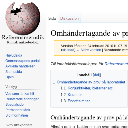
Sida
Diskussion
Omhändertagande av pro
Version från den 24 februari 2010 kl. 07.19
(
skillnad
)
← Äldre version
| Nuvarande versi
Huvudsida
Gemenskapens portal
Hoppa
Hoppa
Till innehållsförteckningen för
Referensmet
Aktuella händelser
till
till
Slumpsida
Innehåll
navigering
sök
Hjälp
1
Omhändertagande av prov på laboratoriet
Verktyg
1.1
Konjunktiviter, blefariter etc
Vad som länkar hit
1.2
Keratiter
Relaterade ändringar
1.3
Endoftalmiter
Specialsidor
Permanent länk
Omhändertagande av prov på lab
Sidinformation
Skriv ut/exportera
Allmän odling, bakterie- och svampdiagnost