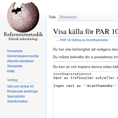
Sida
Diskussion
Visa källa för PAR 
←
PAR 10 Odling av Acanthamoeba
Hoppa
Hoppa
Du har inte behörighet att redigera den
Huvudsida
till
till
Gemenskapens portal
Du måste bekräfta din e-postadress inn
navigering
sök
Aktuella händelser
Slumpsida
Du kan se och kopiera denna sidas käll
Hjälp
Verktyg
Vad som länkar hit
Relaterade ändringar
Specialsidor
Sidinformation