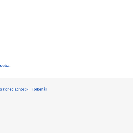
moeba
.
ratoriediagnostik
Förbehåll