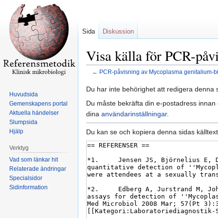
Sida
Diskussion
Visa källa för PCR-påv
←
PCR-påvisning av Mycoplasma genitalium-b
Hoppa
Hoppa
Du har inte behörighet att redigera denna s
Huvudsida
till
till
Du måste bekräfta din e-postadress innan d
Gemenskapens portal
navigering
sök
Aktuella händelser
dina
användarinställningar
.
Slumpsida
Du kan se och kopiera denna sidas källtext
Hjälp
Verktyg
Vad som länkar hit
Relaterade ändringar
Specialsidor
Sidinformation