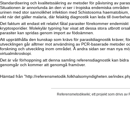
Standardisering och kvalitetssäkring av metoder för påvisning av parasit
Situationen är annorlunda än den vi ser i tropiska endemiska områden dä
urinen med stor sannolikhet infektion med Schistosoma haematobium, med
vikt när det gäller malaria, där felaktig diagnostik kan leda till överbeh
Det faktum att endast ett relativt fåtal parasiter förekommer endemiskt
kryptosporidier. Molekylär typning har visat att dessa stora utbrott orsa
parasiter kan spridas genom import av födoämnen.
Att upprätthålla den kunskap som krävs för parasitdiagnostik kräver, f
utvecklingen går alltmer mot användning av PCR-baserade metoder och 
forskning och utveckling inom området. Å andra sidan ser man nya möjl
virtualmikroskopi.
Det är vår förhoppning att denna samling referensdiagnostik kan bidra ti
genomgår och kommer att genomgå framöver.
Hämtad från "
http://referensmetodik.folkhalsomyndigheten.se/index.ph
Referensmetodikwiki; ett projekt som drivs av