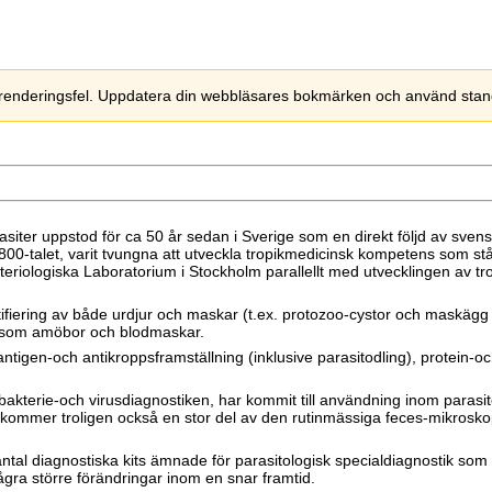
 renderingsfel. Uppdatera din webbläsares bokmärken och använd standar
asiter uppstod för ca 50 år sedan i Sverige som en direkt följd av sven
0-talet, varit tvungna att utveckla tropikmedicinsk kompetens som stå
eriologiska Laboratorium i Stockholm parallellt med utvecklingen av tr
tifiering av både urdjur och maskar (t.ex. protozoo-cystor och maskägg i
 såsom amöbor och blodmaskar.
antigen-och antikroppsframställning (inklusive parasitodling), protein
terie-och virusdiagnostiken, har kommit till användning inom parasitol
 sikt kommer troligen också en stor del av den rutinmässiga feces-mikro
antal diagnostiska kits ämnade för parasitologisk specialdiagnostik s
ågra större förändringar inom en snar framtid.