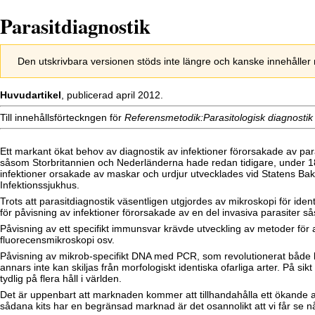
Parasitdiagnostik
Hoppa
Hoppa
Den utskrivbara versionen stöds inte längre och kanske innehåller
till
till
navigering
sök
Huvudartikel
, publicerad april 2012.
Till innehållsförteckngen för
Referensmetodik:Parasitologisk diagnostik
Ett markant ökat behov av diagnostik av infektioner förorsakade av par
såsom Storbritannien och Nederländerna hade redan tidigare, under 180
infektioner orsakade av maskar och urdjur utvecklades vid Statens Bakt
Infektionssjukhus.
Trots att parasitdiagnostik väsentligen utgjordes av mikroskopi för iden
för påvisning av infektioner förorsakade av en del invasiva parasiter
Påvisning av ett specifikt immunsvar krävde utveckling av metoder för 
fluorecensmikroskopi osv.
Påvisning av mikrob-specifikt DNA med PCR, som revolutionerat både bak
annars inte kan skiljas från morfologiskt identiska ofarliga arter. På
tydlig på flera håll i världen.
Det är uppenbart att marknaden kommer att tillhandahålla ett ökande 
sådana kits har en begränsad marknad är det osannolikt att vi får se n