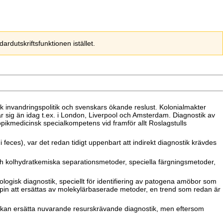
dutskriftsfunktionen istället.
sk invandringspolitik och svenskars ökande reslust. Kolonialmakter
r sig än idag t.ex. i London, Liverpool och Amsterdam. Diagnostik av
opikmedicinsk specialkompetens vid framför allt Roslagstulls
 feces), var det redan tidigt uppenbart att indirekt diagnostik krävdes
-och kolhydratkemiska separationsmetoder, speciella färgningsmetoder,
ogisk diagnostik, speciellt för identifiering av patogena amöbor som
skopin att ersättas av molekylärbaserade metoder, en trend som redan är
om kan ersätta nuvarande resurskrävande diagnostik, men eftersom