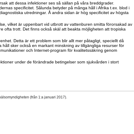
orsak att dessa infektioner ses så sällan på våra breddgrader.
nas specificitet. Sålunda betyder på många håll i Afrika t.ex. blod i
iagnostiska utredningar. Å andra sidan är hög specificitet av högsta
lse, vilket är uppenbart vid utbrott av vattenburen smitta förorsakad av
 ofta trott. Det finns också skäl att beakta möjligheten att tropiska
et. Detta är ett problem som blir allt mer påtagligt, speciellt då
åll sker också en markant minskning av tillgängliga resurser för
mmunikationer och Internet-program för kvalitetssäkring genom
nfektioner under de förändrade betingelser som sjukvården i stort
hälsomyndigheten (från 1:a januari 2017).