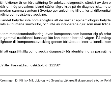
infektioner är en förutsättning för adekvat diagnostik, särskilt av den 
r en hög prevalens ibland ställer lägre krav på de diagnostiska metoder
an samma symtom i Sverige ger anledning till ett flertal differentiald
andling och resistensutveckling.
 i landet betyder inte nödvändigtvis att de saknar epidemiologisk betyde
kats av humana smittkällor, och inte av infekterade djur som man tidigare
örutom metodstandardisering, även kompetens som baserar sig på erfarenh
gammal traditionell kunskap lätt kan tappas bort på vägen. På många h
igheter till kompetensutveckling genom förbättrade internationella ko
ll att upprätthålla och utveckla diagnostik för identifiering av parasiti
p?title=Parasitdiagnostik&oldid=12258
"
 Föreningen för Klinisk Mikrobiologi vid Svenska Läkaresällskapet med stöd av Folk