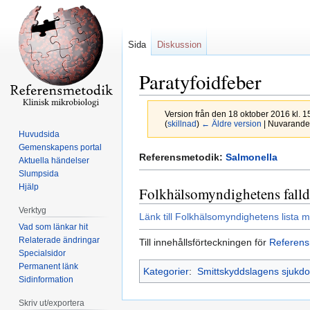
Sida
Diskussion
Paratyfoidfeber
Version från den 18 oktober 2016 kl. 
(
skillnad
)
← Äldre version
| Nuvarande 
Huvudsida
Gemenskapens portal
Hoppa
Hoppa
Referensmetodik:
Salmonella
Aktuella händelser
till
till
Slumpsida
navigering
sök
Hjälp
Folkhälsomyndighetens falld
Verktyg
Länk till Folkhälsomyndighetens lista m
Vad som länkar hit
Relaterade ändringar
Till innehållsförteckningen för
Referens
Specialsidor
Permanent länk
Kategorier
:
Smittskyddslagens sjukd
Sidinformation
Skriv ut/exportera