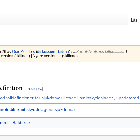
Läs
15.26 av
Öjar Melefors
(
diskussion
|
bidrag
)
(
→‎Socialstyrelsens falldefinition
)
version (skillnad) | Nyare version → (skillnad)
efinition
[
redigera
]
ed falldefinitioner för sjukdomar listade i smittskyddslagen, uppdatera
metodik:Smittskyddslagens sjukdomar
omar
Bakterier