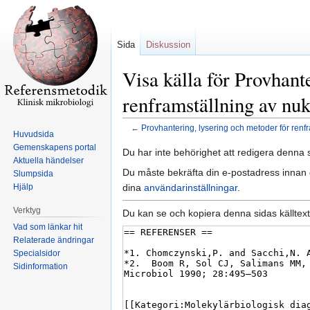
Sida
Diskussion
Visa källa för Provhant
renframställning av nuk
←
Provhantering, lysering och metoder för renf
Huvudsida
Gemenskapens portal
Hoppa
Hoppa
Du har inte behörighet att redigera denna s
Aktuella händelser
till
till
Du måste bekräfta din e-postadress innan d
Slumpsida
navigering
sök
dina
användarinställningar
.
Hjälp
Verktyg
Du kan se och kopiera denna sidas källtext
Vad som länkar hit
Relaterade ändringar
Specialsidor
Sidinformation