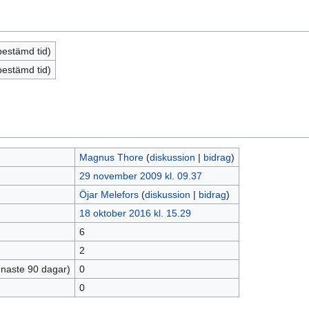
bestämd tid)
bestämd tid)
Magnus Thore
(
diskussion
|
bidrag
)
29 november 2009 kl. 09.37
Öjar Melefors
(
diskussion
|
bidrag
)
18 oktober 2016 kl. 15.29
6
2
enaste 90 dagar)
0
0