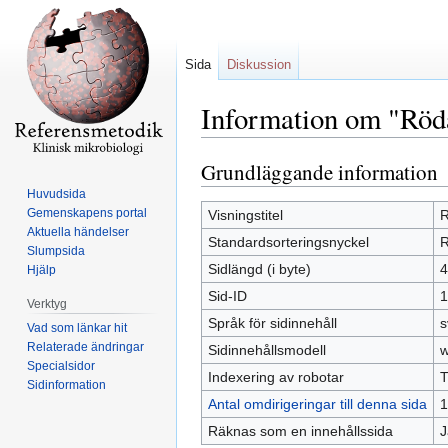
Sida
Diskussion
Information om "Röda
Grundläggande information
Hoppa
Hoppa
till
till
Huvudsida
navigering
sök
Gemenskapens portal
Visningstitel
R
Aktuella händelser
Standardsorteringsnyckel
R
Slumpsida
Sidlängd (i byte)
4
Hjälp
Sid-ID
1
Verktyg
Språk för sidinnehåll
s
Vad som länkar hit
Relaterade ändringar
Sidinnehållsmodell
w
Specialsidor
Indexering av robotar
T
Sidinformation
Antal omdirigeringar till denna sida
1
Räknas som en innehållssida
J