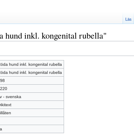
Läs
 hund inkl. kongenital rubella"
öda hund inkl. kongenital rubella
öda hund inkl. kongenital rubella
98
220
v - svenska
ikitext
illåten
a