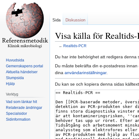
Sida
Diskussion
Visa källa för Realtid
←
Realtids-PCR
Hoppa
Hoppa
Du har inte behörighet att redigera denna s
Huvudsida
till
till
Du måste bekräfta din e-postadress innan d
Gemenskapens portal
navigering
sök
Aktuella händelser
dina
användarinställningar
.
Slumpsida
Du kan se och kopiera denna sidas källtext
Hjälp
Verktyg
Vad som länkar hit
Relaterade ändringar
Specialsidor
Sidinformation