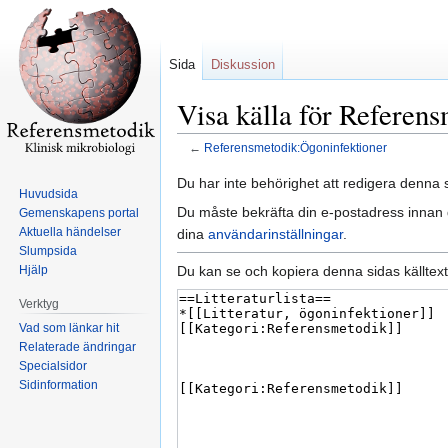
Sida
Diskussion
Visa källa för Referen
←
Referensmetodik:Ögoninfektioner
Hoppa
Hoppa
Du har inte behörighet att redigera denna s
Huvudsida
till
till
Du måste bekräfta din e-postadress innan d
Gemenskapens portal
navigering
sök
Aktuella händelser
dina
användarinställningar
.
Slumpsida
Du kan se och kopiera denna sidas källtext
Hjälp
Verktyg
Vad som länkar hit
Relaterade ändringar
Specialsidor
Sidinformation