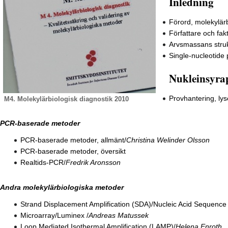
Inledning
Förord, molekylärb
Författare och fa
Arvsmassans struk
Single-nucleotide
Nukleinsyra
Provhantering, lys
M4. Molekylärbiologisk diagnostik 2010
PCR-baserade metoder
PCR-baserade metoder, allmänt
/
Christina Welinder Olsson
PCR-baserade metoder, översikt
Realtids-PCR
/
Fredrik Aronsson
Andra molekylärbiologiska metoder
Strand Displacement Amplification (SDA)
/
Nucleic Acid Sequence
Microarray
/
Luminex
/
Andreas Matussek
Loop Mediated Isothermal Amplification (LAMP)
/
Helena Enroth