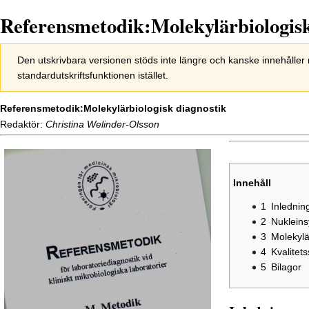
Referensmetodik:Molekylärbiologisk
Hoppa
Hoppa
Den utskrivbara versionen stöds inte längre och kanske innehålle
till
till
standardutskriftsfunktionen istället.
navigering
sök
Referensmetodik:Molekylärbiologisk diagnostik
Redaktör:
Christina Welinder-Olsson
Innehåll
1
Inlednin
2
Nukleins
3
Molekylä
4
Kvalitet
5
Bilagor