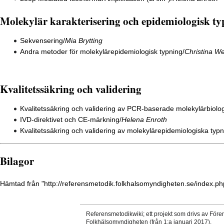
Molekylär karakterisering och epidemiologisk t
Sekvensering
/
Mia Brytting
Andra metoder för molekylärepidemiologisk typning
/
Christina We
Kvalitetssäkring och validering
Kvalitetssäkring och validering av PCR-baserade molekylärbiolo
IVD-direktivet och CE-märkning
/
Helena Enroth
Kvalitetssäkring och validering av molekylärepidemiologiska typ
Bilagor
Hämtad från "
http://referensmetodik.folkhalsomyndigheten.se/index.p
Referensmetodikwiki; ett projekt som drivs av Före
Folkhälsomyndigheten (från 1:a januari 2017).