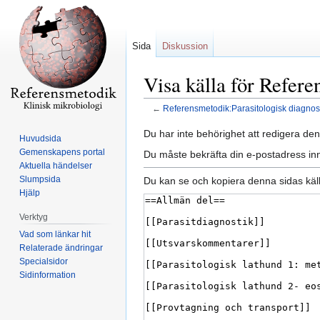
Sida
Diskussion
Visa källa för Refere
←
Referensmetodik:Parasitologisk diagnos
Hoppa
Hoppa
Du har inte behörighet att redigera den
Huvudsida
till
till
Gemenskapens portal
Du måste bekräfta din e-postadress inn
navigering
sök
Aktuella händelser
Slumpsida
Du kan se och kopiera denna sidas käll
Hjälp
Verktyg
Vad som länkar hit
Relaterade ändringar
Specialsidor
Sidinformation